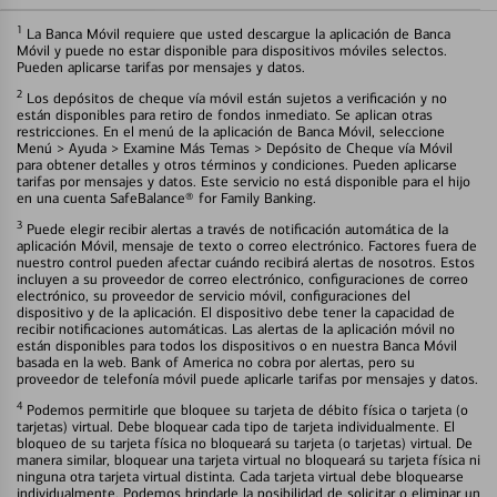
1
La Banca Móvil requiere que usted descargue la aplicación de Banca
Móvil y puede no estar disponible para dispositivos móviles selectos.
Pueden aplicarse tarifas por mensajes y datos.
2
Los depósitos de cheque vía móvil están sujetos a verificación y no
están disponibles para retiro de fondos inmediato. Se aplican otras
restricciones. En el menú de la aplicación de Banca Móvil, seleccione
Menú > Ayuda > Examine Más Temas > Depósito de Cheque vía Móvil
para obtener detalles y otros términos y condiciones. Pueden aplicarse
tarifas por mensajes y datos. Este servicio no está disponible para el hijo
en una cuenta SafeBalance® for Family Banking.
3
Puede elegir recibir alertas a través de notificación automática de la
aplicación Móvil, mensaje de texto o correo electrónico. Factores fuera de
nuestro control pueden afectar cuándo recibirá alertas de nosotros. Estos
incluyen a su proveedor de correo electrónico, configuraciones de correo
electrónico, su proveedor de servicio móvil, configuraciones del
dispositivo y de la aplicación. El dispositivo debe tener la capacidad de
recibir notificaciones automáticas. Las alertas de la aplicación móvil no
están disponibles para todos los dispositivos o en nuestra Banca Móvil
basada en la web. Bank of America no cobra por alertas, pero su
proveedor de telefonía móvil puede aplicarle tarifas por mensajes y datos.
4
Podemos permitirle que bloquee su tarjeta de débito física o tarjeta (o
tarjetas) virtual. Debe bloquear cada tipo de tarjeta individualmente. El
bloqueo de su tarjeta física no bloqueará su tarjeta (o tarjetas) virtual. De
manera similar, bloquear una tarjeta virtual no bloqueará su tarjeta física ni
ninguna otra tarjeta virtual distinta. Cada tarjeta virtual debe bloquearse
individualmente. Podemos brindarle la posibilidad de solicitar o eliminar un