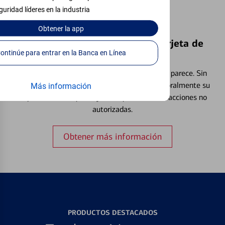
guridad líderes en la industria
Obtener
la app
Bloquear y Desbloquear una Tarjeta de
Continúe para entrar en la Banca en Línea
Débito⁴
Extraviar una tarjeta es más común de lo que parece. Sin
embargo, puede bloquear y desbloquear temporalmente su
Más información
tarjeta de débito para ayudar a prevenir transacciones no
autorizadas.
Obtener más información
PRODUCTOS DESTACADOS