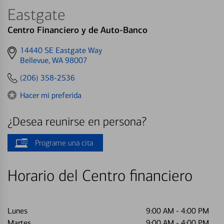
Eastgate
Centro Financiero y de Auto-Banco
Get
14440 SE Eastgate Way
directions
Bellevue, WA 98007
to
(206) 358-2536
Hacer mi preferida
¿Desea reunirse en persona?
Programe una cita
Horario del Centro financiero
Lunes
9:00 AM
-
4:00 PM
Martes
9:00 AM
-
4:00 PM