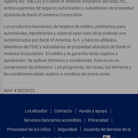
Agency Inc. (MLLA) y/o Bank of America Insurance Services, Inc.,
ambas agencias de seguros autorizadas y subsidiarias de propiedad
absoluta de Bank of America Corporation.
Los productos bancarios, de tarjetas de crédito, préstamos para
automóviles, hipotecarios y sobre el valor neto de la vivienda son
suministrados por Bank of America, N.A. y bancos afiliados,
Miembros de FDIC y subsidiarias de propiedad absoluta de Bank of
America Corporation. El crédito y la garantía están sujetos a
aprobación. Se aplican términos y condiciones. Este no es un
compromiso de préstamo. Los programas, las tasas, los términos y
las condiciones están sujetos a cambios sin previo aviso.
MAP # 8825622
Localizador
Contacto
Ayuda y apoyo
Servicios bancarios accesibles
Privacidad
Privacidad de los niños
Seguridad
Acuerdo de Servicio de la