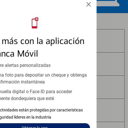
Los productos de inversión y seguros:
más con la aplicación
No Están Asegurados por FDIC
anca Móvil
No Tienen Garantía Bancaria
re alertas personalizadas
a foto para depositar un cheque y obtenga
firmación instantánea
Pueden Perder Valor
huella digital o Face ID para acceder
ente dondequiera que esté
No Constituyen Depósitos
ctividades están protegidas por características
guridad líderes en la industria