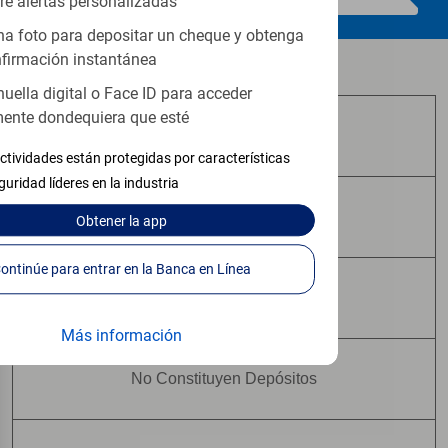
re alertas personalizadas
a foto para depositar un cheque y obtenga
firmación instantánea
Los productos de inversión y seguros:
huella digital o Face ID para acceder
ente dondequiera que esté
No Están Asegurados por FDIC
ctividades están protegidas por características
guridad líderes en la industria
No Tienen Garantía Bancaria
Obtener
la app
Continúe para entrar en la Banca en Línea
Pueden Perder Valor
Más información
No Constituyen Depósitos