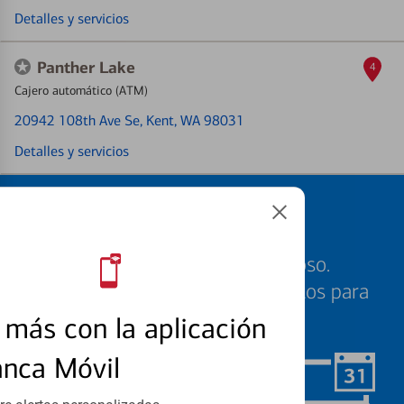
Detalles y servicios
Panther Lake
4
Cajero automático (ATM)
20942 108th Ave Se
, Kent, WA 98031
Detalles y servicios
Programe una cita
Sabemos que su tiempo es valioso.
Nuestros especialistas están listos para
ayudarle cuando quiera.
más con la aplicación
anca Móvil
Programar ahora