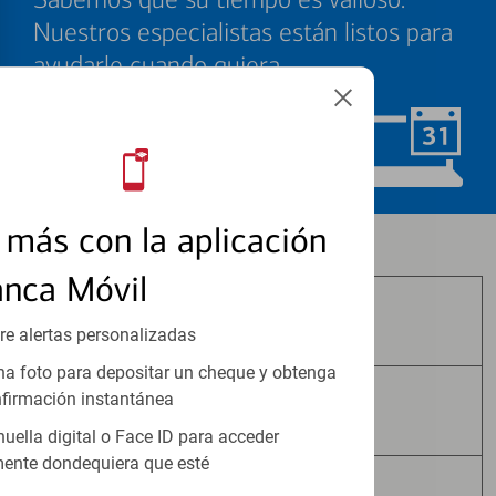
Nuestros especialistas están listos para
ayudarle cuando quiera.
Programar ahora
más con la aplicación
Los productos de inversión y seguros:
anca Móvil
No Están Asegurados por FDIC
re alertas personalizadas
a foto para depositar un cheque y obtenga
firmación instantánea
No Tienen Garantía Bancaria
huella digital o Face ID para acceder
ente dondequiera que esté