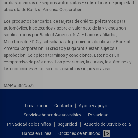
ambas agencias de seguros autorizadas y subsidiarias de propiedad
absoluta de Bank of America Corporation.
Los productos bancarios, de tarjetas de crédito, préstamos para
automóviles, hipotecarios y sobre el valor neto de la vivienda son
suministrados por Bank of America, N.A. y bancos afiliados,
Miembros de FDIC y subsidiarias de propiedad absoluta de Bank of
America Corporation. El crédito y la garantía están sujetos a
aprobación. Se aplican términos y condiciones. Este no es un
compromiso de préstamo. Los programas, las tasas, los términos y
las condiciones están sujetos a cambios sin previo aviso.
MAP # 8825622
Localizador
Contacto
Ayuda y apoyo
Servicios bancarios accesibles
Privacidad
Privacidad de los niños
Seguridad
Acuerdo de Servicio de la
Banca en Línea
Opciones de anuncios