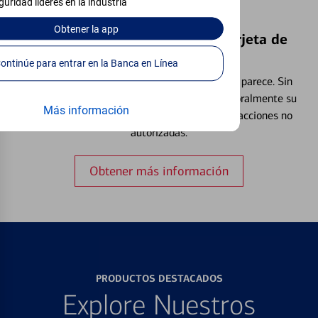
guridad líderes en la industria
Obtener
la app
Bloquear y Desbloquear una Tarjeta de
Débito⁴
Continúe para entrar en la Banca en Línea
Extraviar una tarjeta es más común de lo que parece. Sin
embargo, puede bloquear y desbloquear temporalmente su
Más información
tarjeta de débito para ayudar a prevenir transacciones no
autorizadas.
Obtener más información
PRODUCTOS DESTACADOS
Explore Nuestros