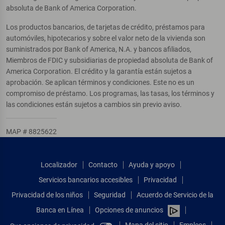
absoluta de Bank of America Corporation.
Los productos bancarios, de tarjetas de crédito, préstamos para
automóviles, hipotecarios y sobre el valor neto de la vivienda son
suministrados por Bank of America, N.A. y bancos afiliados,
Miembros de FDIC y subsidiarias de propiedad absoluta de Bank of
America Corporation. El crédito y la garantía están sujetos a
aprobación. Se aplican términos y condiciones. Este no es un
compromiso de préstamo. Los programas, las tasas, los términos y
las condiciones están sujetos a cambios sin previo aviso.
MAP # 8825622
Localizador
Contacto
Ayuda y apoyo
Servicios bancarios accesibles
Privacidad
Privacidad de los niños
Seguridad
Acuerdo de Servicio de la
Banca en Línea
Opciones de anuncios