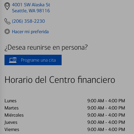
Get
4001 SW Alaska St
directions
Seattle, WA 98116
to
(206) 358-2230
Hacer mi preferida
¿Desea reunirse en persona?
Programe una cita
Horario del Centro financiero
Lunes
9:00 AM
-
4:00 PM
Martes
9:00 AM
-
4:00 PM
Miércoles
9:00 AM
-
4:00 PM
Jueves
9:00 AM
-
4:00 PM
Viernes
9:00 AM
-
4:00 PM