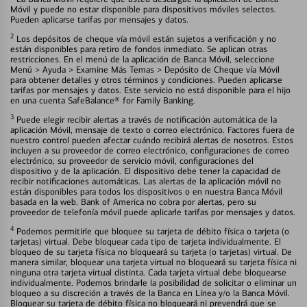
Móvil y puede no estar disponible para dispositivos móviles selectos.
Pueden aplicarse tarifas por mensajes y datos.
2
Los depósitos de cheque vía móvil están sujetos a verificación y no
están disponibles para retiro de fondos inmediato. Se aplican otras
restricciones. En el menú de la aplicación de Banca Móvil, seleccione
Menú > Ayuda > Examine Más Temas > Depósito de Cheque vía Móvil
para obtener detalles y otros términos y condiciones. Pueden aplicarse
tarifas por mensajes y datos. Este servicio no está disponible para el hijo
en una cuenta SafeBalance® for Family Banking.
3
Puede elegir recibir alertas a través de notificación automática de la
aplicación Móvil, mensaje de texto o correo electrónico. Factores fuera de
nuestro control pueden afectar cuándo recibirá alertas de nosotros. Estos
incluyen a su proveedor de correo electrónico, configuraciones de correo
electrónico, su proveedor de servicio móvil, configuraciones del
dispositivo y de la aplicación. El dispositivo debe tener la capacidad de
recibir notificaciones automáticas. Las alertas de la aplicación móvil no
están disponibles para todos los dispositivos o en nuestra Banca Móvil
basada en la web. Bank of America no cobra por alertas, pero su
proveedor de telefonía móvil puede aplicarle tarifas por mensajes y datos.
4
Podemos permitirle que bloquee su tarjeta de débito física o tarjeta (o
tarjetas) virtual. Debe bloquear cada tipo de tarjeta individualmente. El
bloqueo de su tarjeta física no bloqueará su tarjeta (o tarjetas) virtual. De
manera similar, bloquear una tarjeta virtual no bloqueará su tarjeta física ni
ninguna otra tarjeta virtual distinta. Cada tarjeta virtual debe bloquearse
individualmente. Podemos brindarle la posibilidad de solicitar o eliminar un
bloqueo a su discreción a través de la Banca en Línea y/o la Banca Móvil.
Bloquear su tarjeta de débito física no bloqueará ni prevendrá que se