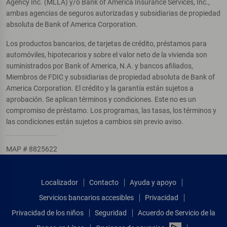
Agency Inc. (MLLA) y/o Bank of America Insurance Services, Inc.,
ambas agencias de seguros autorizadas y subsidiarias de propiedad
absoluta de Bank of America Corporation.
Los productos bancarios, de tarjetas de crédito, préstamos para
automóviles, hipotecarios y sobre el valor neto de la vivienda son
suministrados por Bank of America, N.A. y bancos afiliados,
Miembros de FDIC y subsidiarias de propiedad absoluta de Bank of
America Corporation. El crédito y la garantía están sujetos a
aprobación. Se aplican términos y condiciones. Este no es un
compromiso de préstamo. Los programas, las tasas, los términos y
las condiciones están sujetos a cambios sin previo aviso.
MAP # 8825622
Localizador
Contacto
Ayuda y apoyo
Servicios bancarios accesibles
Privacidad
Privacidad de los niños
Seguridad
Acuerdo de Servicio de la