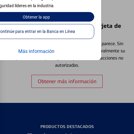
guridad líderes en la industria
Obtener
la app
Bloquear y Desbloquear una Tarjeta de
Continúe para entrar en la Banca en Línea
Débito⁴
Extraviar una tarjeta es más común de lo que parece. Sin
embargo, puede bloquear y desbloquear temporalmente su
Más información
tarjeta de débito para ayudar a prevenir transacciones no
autorizadas.
Obtener más información
PRODUCTOS DESTACADOS