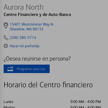
Aurora North
Centro Financiero y de Auto-Banco
Get
15401 Westminster Way N
directions
Shoreline, WA 98133
to
(206) 585-5714
Hacer mi preferida
¿Desea reunirse en persona?
Programe una cita
Horario del Centro financiero
Lunes
9:00 AM
-
4:00 PM
Martes
9:00 AM
-
4:00 PM