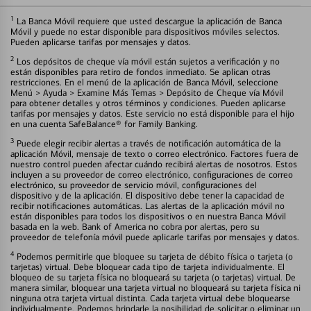
1
La Banca Móvil requiere que usted descargue la aplicación de Banca
Móvil y puede no estar disponible para dispositivos móviles selectos.
Pueden aplicarse tarifas por mensajes y datos.
2
Los depósitos de cheque vía móvil están sujetos a verificación y no
están disponibles para retiro de fondos inmediato. Se aplican otras
restricciones. En el menú de la aplicación de Banca Móvil, seleccione
Menú > Ayuda > Examine Más Temas > Depósito de Cheque vía Móvil
para obtener detalles y otros términos y condiciones. Pueden aplicarse
tarifas por mensajes y datos. Este servicio no está disponible para el hijo
en una cuenta SafeBalance® for Family Banking.
3
Puede elegir recibir alertas a través de notificación automática de la
aplicación Móvil, mensaje de texto o correo electrónico. Factores fuera de
nuestro control pueden afectar cuándo recibirá alertas de nosotros. Estos
incluyen a su proveedor de correo electrónico, configuraciones de correo
electrónico, su proveedor de servicio móvil, configuraciones del
dispositivo y de la aplicación. El dispositivo debe tener la capacidad de
recibir notificaciones automáticas. Las alertas de la aplicación móvil no
están disponibles para todos los dispositivos o en nuestra Banca Móvil
basada en la web. Bank of America no cobra por alertas, pero su
proveedor de telefonía móvil puede aplicarle tarifas por mensajes y datos.
4
Podemos permitirle que bloquee su tarjeta de débito física o tarjeta (o
tarjetas) virtual. Debe bloquear cada tipo de tarjeta individualmente. El
bloqueo de su tarjeta física no bloqueará su tarjeta (o tarjetas) virtual. De
manera similar, bloquear una tarjeta virtual no bloqueará su tarjeta física ni
ninguna otra tarjeta virtual distinta. Cada tarjeta virtual debe bloquearse
individualmente. Podemos brindarle la posibilidad de solicitar o eliminar un