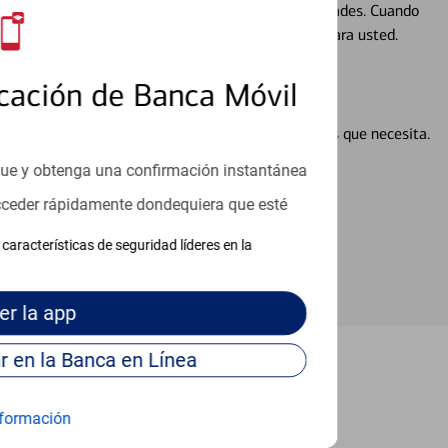
ocio, su futuro se mueve de acuerdo con sus necesidades. Cuando
abajará con usted en un momento que sea adecuado para usted.
cación de Banca Móvil
en línea puede ayudar a proporcionar las respuestas que necesita.
en línea
que y obtenga una confirmación instantánea
acceder rápidamente dondequiera que esté
características de seguridad líderes en la
er
la app
Continúe para entrar en la Banca en Línea
Vancouver
formación