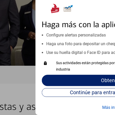
inicio o crecimiento de su neg
esté listo, un especialista tr
Programe una cita
Haga más con la apli
Vea si nuestro centro de ayuda 
Configure alertas personalizadas
Visite nuestro centro de ayuda 
Haga una foto para depositar un che
Use su huella digital o Face ID para 
Sus actividades están protegidas por 
industria
Obten
istas y asesores locales en 
Más in