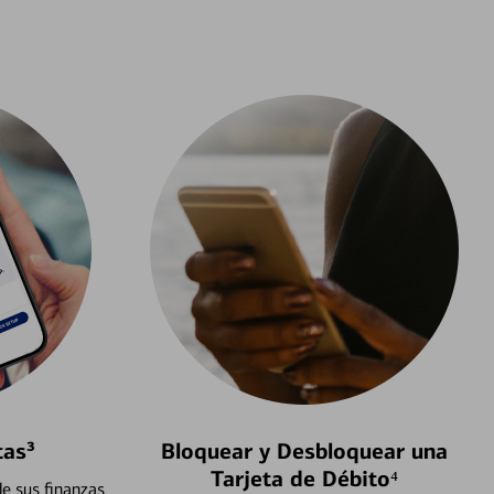
tas³
Bloquear y Desbloquear una
Tarjeta de Débito⁴
e sus finanzas