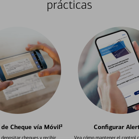
prácticas
 de Cheque vía Móvil²
Configurar Aler
depositar cheques y recibir
Vea cómo mantener el control d