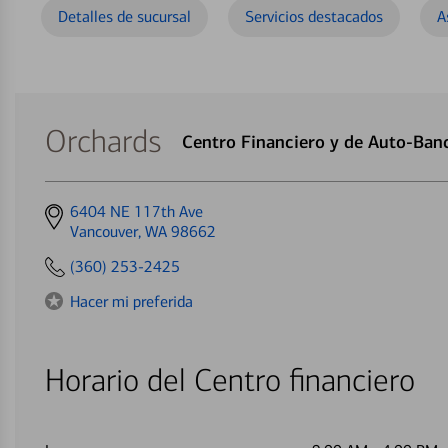
Detalles de sucursal
Servicios destacados
A
Orchards
Centro Financiero y de Auto-Ban
Get
6404 NE 117th Ave
directions
Vancouver, WA 98662
to
(360) 253-2425
Hacer mi preferida
Horario del Centro financiero