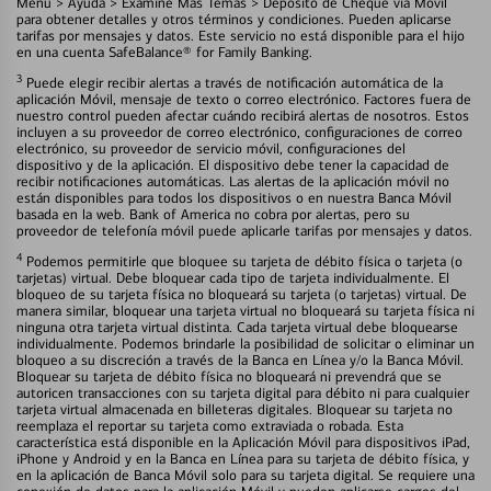
Menú > Ayuda > Examine Más Temas > Depósito de Cheque vía Móvil
para obtener detalles y otros términos y condiciones. Pueden aplicarse
tarifas por mensajes y datos. Este servicio no está disponible para el hijo
en una cuenta SafeBalance® for Family Banking.
3
Puede elegir recibir alertas a través de notificación automática de la
aplicación Móvil, mensaje de texto o correo electrónico. Factores fuera de
nuestro control pueden afectar cuándo recibirá alertas de nosotros. Estos
incluyen a su proveedor de correo electrónico, configuraciones de correo
electrónico, su proveedor de servicio móvil, configuraciones del
dispositivo y de la aplicación. El dispositivo debe tener la capacidad de
recibir notificaciones automáticas. Las alertas de la aplicación móvil no
están disponibles para todos los dispositivos o en nuestra Banca Móvil
basada en la web. Bank of America no cobra por alertas, pero su
proveedor de telefonía móvil puede aplicarle tarifas por mensajes y datos.
4
Podemos permitirle que bloquee su tarjeta de débito física o tarjeta (o
tarjetas) virtual. Debe bloquear cada tipo de tarjeta individualmente. El
bloqueo de su tarjeta física no bloqueará su tarjeta (o tarjetas) virtual. De
manera similar, bloquear una tarjeta virtual no bloqueará su tarjeta física ni
ninguna otra tarjeta virtual distinta. Cada tarjeta virtual debe bloquearse
individualmente. Podemos brindarle la posibilidad de solicitar o eliminar un
bloqueo a su discreción a través de la Banca en Línea y/o la Banca Móvil.
Bloquear su tarjeta de débito física no bloqueará ni prevendrá que se
autoricen transacciones con su tarjeta digital para débito ni para cualquier
tarjeta virtual almacenada en billeteras digitales. Bloquear su tarjeta no
reemplaza el reportar su tarjeta como extraviada o robada. Esta
característica está disponible en la Aplicación Móvil para dispositivos iPad,
iPhone y Android y en la Banca en Línea para su tarjeta de débito física, y
en la aplicación de Banca Móvil solo para su tarjeta digital. Se requiere una