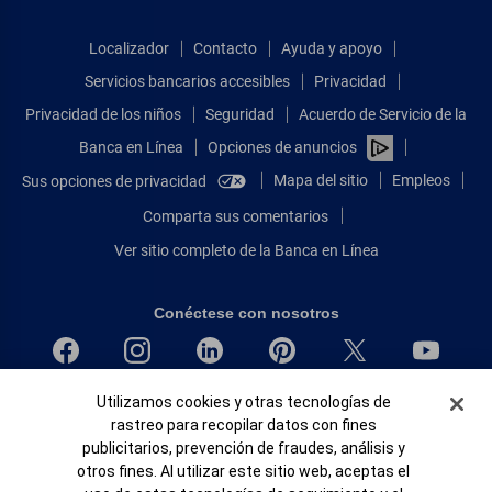
Localizador
Contacto
Ayuda y apoyo
Servicios bancarios accesibles
Privacidad
Privacidad de los niños
Seguridad
Acuerdo de Servicio de la
Banca en Línea
Opciones de anuncios
Mapa del sitio
Empleos
Sus opciones de privacidad
Comparta sus comentarios
Ver sitio completo de la Banca en Línea
Conéctese con nosotros
Banner de Cookies
Utilizamos cookies y otras tecnologías de
Bank of America, N.A. Miembro de FDIC.
rastreo para recopilar datos con fines
Igualdad de oportunidades en préstamos para viviendas
publicitarios, prevención de fraudes, análisis y
© 2026 Bank of America Corporation.
otros fines. Al utilizar este sitio web, aceptas el
Todos Los Derechos Reservados.