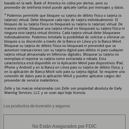
basada en la web. Bank of America no cobra por alertas, pero su
proveedor de telefonía móvil puede aplicarle tarifas por mensajes y datos.
4
Podemos permitirle que bloquee su tarjeta de débito física o tarjeta (o
tarjetas) virtual. Debe bloquear cada tipo de tarjeta individualmente. El
bloqueo de su tarjeta física no bloqueará su tarjeta (o tarjetas) virtual. De
manera similar, bloquear una tarjeta virtual no bloqueará su tarjeta física ni
ninguna otra tarjeta virtual distinta. Cada tarjeta virtual debe bloquearse
individualmente. Podemos brindarle la posibilidad de solicitar o eliminar un
bloqueo a su discreción a través de la Banca en Línea y/o la Banca Móvil.
Bloquear su tarjeta de débito física no bloqueará ni prevendrá que se
autoricen transacciones con su tarjeta digital para débito ni para cualquier
tarjeta virtual almacenada en billeteras digitales. Bloquear su tarjeta no
reemplaza el reportar su tarjeta como extraviada o robada. Esta
característica está disponible en la Aplicación Móvil para dispositivos iPad,
iPhone y Android y en la Banca en Línea para su tarjeta de débito física, y
en la aplicación de Banca Móvil solo para su tarjeta digital. Se requiere una
conexión de datos para la aplicación Móvil y pueden aplicarse cargos del
proveedor de servicio inalámbrico.
Zelle y las marcas relacionadas con Zelle son propiedad absoluta de Early
Warning Services, LLC y se usan aquí bajo licencia.
Los productos de inversión y seguros:
No Están Asegurados por FDIC