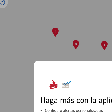
4
3
1
2
Haga más con la apli
Configure alertas personalizadas