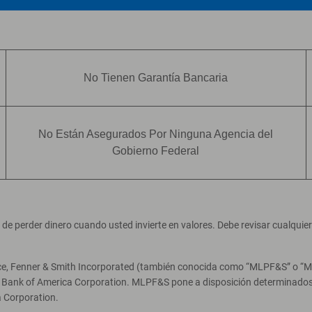
No Tienen Garantía Bancaria
No Están Asegurados Por Ninguna Agencia del
Gobierno Federal
ad de perder dinero cuando usted invierte en valores. Debe revisar cualqui
ce, Fenner & Smith Incorporated (también conocida como “MLPF&S” o “Merr
e Bank of America Corporation. MLPF&S pone a disposición determinados 
 Corporation.