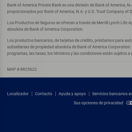
Bank of America Private Bank es una división de Bank of America, N.
proporcionados por Bank of America, N.A. y U.S. Trust Company of D
Los Productos de Seguros se ofrecen a través de Merrill Lynch Life 
absoluta de Bank of America Corporation.
Los productos bancarios, de tarjetas de crédito, préstamos para auto
subsidiarias de propiedad absoluta de Bank of America Corporation. 
programas, las tasas, los términos y las condiciones están sujetos a 
MAP # 8825622
Localizador
Contacto
Ayuda y apoyo
Servicios bancarios a
Sus opciones de privacidad