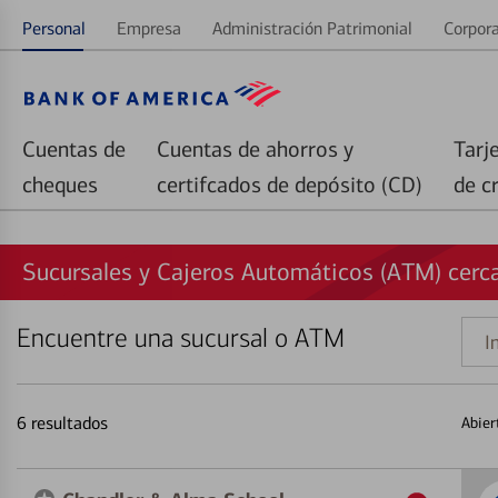
Personal
Empresa
Administración Patrimonial
Corpora
Cuentas de
Cuentas de ahorros y
Tarj
cheques
certifcados de depósito (CD)
de c
Sucursales y Cajeros Automáticos (ATM) cerca
Encuentre una sucursal o ATM
Indi
una
direc
6
resultados
Abier