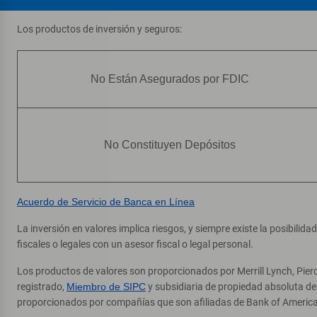
Cajero automático (ATM)
Los productos de inversión y seguros:
4025 S Gilbert Rd Suite Co
, Chandler, AZ 85249
Direcciones
|
Detalles y servicios
No Están Asegurados por FDIC
Chandler Crossings
6
Cajero automático (ATM)
4949 S Arizona Ave Suite 1
, Chandler, AZ 85248
No Constituyen Depósitos
Direcciones
|
Detalles y servicios
Acuerdo de Servicio de Banca en Línea
La inversión en valores implica riesgos, y siempre existe la posibilid
fiscales o legales con un asesor fiscal o legal personal.
Los productos de valores son proporcionados por Merrill Lynch, Pier
registrado,
Miembro de SIPC
y subsidiaria de propiedad absoluta d
proporcionados por compañías que son afiliadas de Bank of America