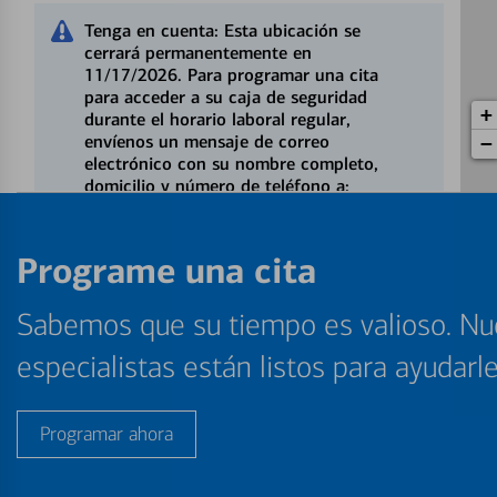
Tenga en cuenta: Esta ubicación se
cerrará permanentemente en
11/17/2026. Para programar una cita
para acceder a su caja de seguridad
+
durante el horario laboral regular,
envíenos un mensaje de correo
−
electrónico con su nombre completo,
domicilio y número de teléfono a:
safebox@bofa.com.
Programe una cita
Direcciones
|
Detalles y servicios
Sabemos que su tiempo es valioso. Nu
Ray & Rural
4
Cajero automático (ATM)
especialistas están listos para ayudarl
4968 Ray Rd
, Chandler, AZ 85226
Direcciones
|
Detalles y servicios
Programar ahora
The Plant
5