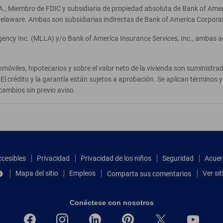
A., Miembro de FDIC y subsidiaria de propiedad absoluta de Bank of Ameri
elaware. Ambas son subsidiarias indirectas de Bank of America Corpora
Agency Inc. (MLLA) y/o Bank of America Insurance Services, Inc., ambas 
móviles, hipotecarios y sobre el valor neto de la vivienda son suministr
El crédito y la garantía están sujetos a aprobación. Se aplican términos
cambios sin previo aviso.
ccesibles
Privacidad
Privacidad de los niños
Seguridad
Acuer
Mapa del sitio
Empleos
Ver si
Comparta sus comentarios
Conéctese con nosotros