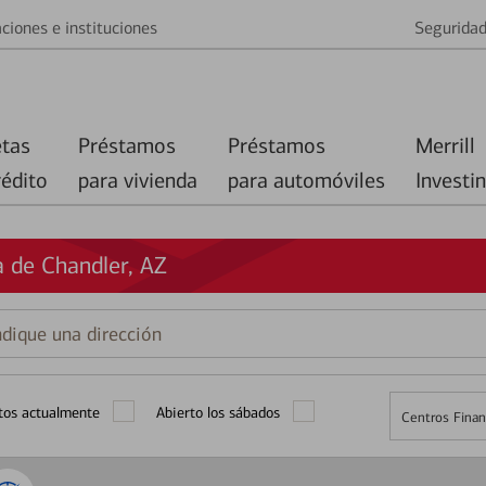
ciones e instituciones
Segurida
etas
Préstamos
Préstamos
Merrill
rédito
para vivienda
para automóviles
Investi
 de Chandler, AZ
que
ción
tos actualmente
Abierto los sábados
Centros Finan