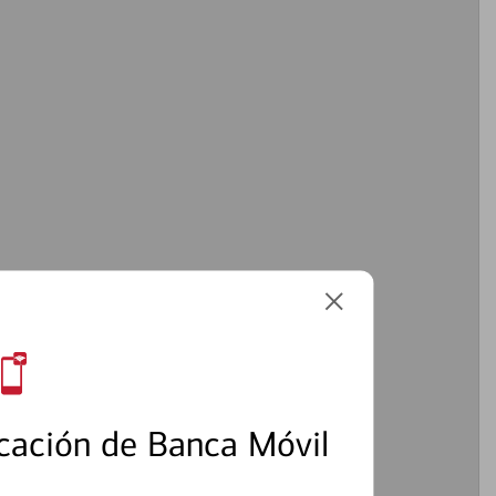
5
cación de Banca Móvil
6