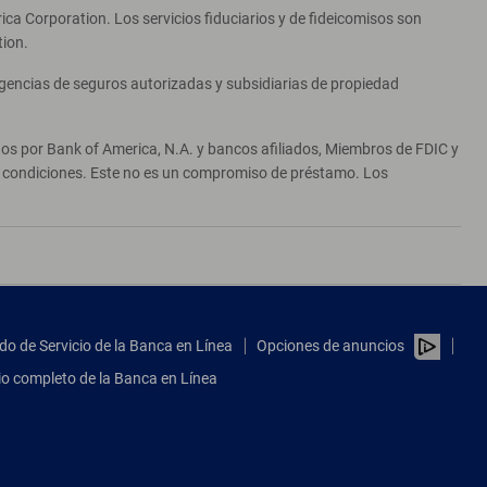
ca Corporation. Los servicios fiduciarios y de fideicomisos son
tion.
agencias de seguros autorizadas y subsidiarias de propiedad
ados por Bank of America, N.A. y bancos afiliados, Miembros de FDIC y
 y condiciones. Este no es un compromiso de préstamo. Los
do de Servicio de la Banca en Línea
Opciones de anuncios
tio completo de la Banca en Línea