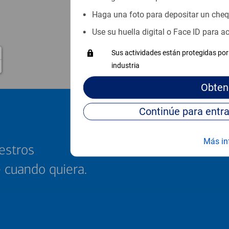
Haga una foto para depositar un che
Use su huella digital o Face ID para 
Sus actividades están protegidas por 
industria
Obten
Más in
estros
e cuando quiera.