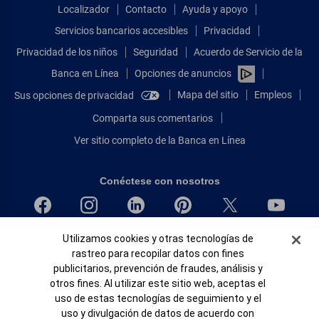
Localizador
Contacto
Ayuda y apoyo
Servicios bancarios accesibles
Privacidad
Privacidad de los niños
Seguridad
Acuerdo de Servicio de la
Banca en Línea
Opciones de anuncios
Mapa del sitio
Empleos
Sus opciones de privacidad
Comparta sus comentarios
Ver sitio completo de la Banca en Línea
Conéctese con nosotros
Banner de Cookies
Utilizamos cookies y otras tecnologías de
Bank of America, N.A. Miembro de FDIC.
rastreo para recopilar datos con fines
Igualdad de oportunidades en préstamos para viviendas
publicitarios, prevención de fraudes, análisis y
© 2026 Bank of America Corporation.
otros fines. Al utilizar este sitio web, aceptas el
Todos Los Derechos Reservados.
uso de estas tecnologías de seguimiento y el
Patente: patents.bankofamerica.com
uso y divulgación de datos de acuerdo con