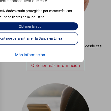
ente dondequiera que esté
ctividades están protegidas por características
guridad líderes en la industria
Obtener
la app
Configurar Alertas³
Continúe para entrar en la Banca en Línea
Vea cómo mantener el control de sus finanzas desde casi
cualquier lugar.
Más información
Obtener más información