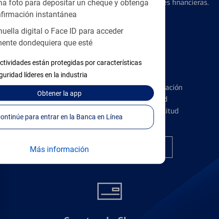
diseñados para ayudar con todas sus necesidades financieras.
a foto para depositar un cheque y obtenga
firmación instantánea
huella digital o Face ID para acceder
ente dondequiera que esté
ctividades están protegidas por características
Tarjetas de Crédito
guridad líderes en la industria
Conozca los pormenores de la administración
Obtener
la app
de tarjetas de crédito y la identidad
financiera antes de presentar una solicitud
Continúe para entrar en la Banca en Línea
Encuentre la tarjeta correcta
Más información