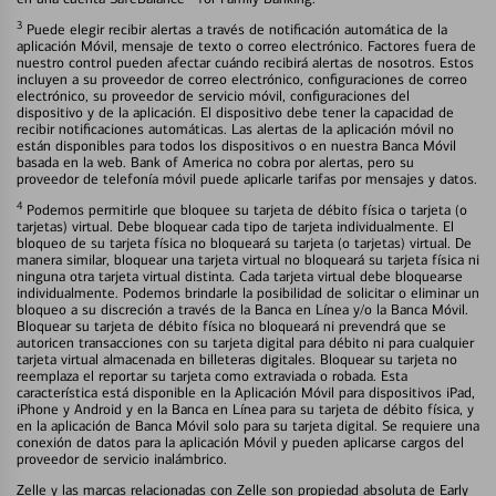
3
Puede elegir recibir alertas a través de notificación automática de la
aplicación Móvil, mensaje de texto o correo electrónico. Factores fuera de
nuestro control pueden afectar cuándo recibirá alertas de nosotros. Estos
incluyen a su proveedor de correo electrónico, configuraciones de correo
electrónico, su proveedor de servicio móvil, configuraciones del
dispositivo y de la aplicación. El dispositivo debe tener la capacidad de
recibir notificaciones automáticas. Las alertas de la aplicación móvil no
están disponibles para todos los dispositivos o en nuestra Banca Móvil
basada en la web. Bank of America no cobra por alertas, pero su
proveedor de telefonía móvil puede aplicarle tarifas por mensajes y datos.
4
Podemos permitirle que bloquee su tarjeta de débito física o tarjeta (o
tarjetas) virtual. Debe bloquear cada tipo de tarjeta individualmente. El
bloqueo de su tarjeta física no bloqueará su tarjeta (o tarjetas) virtual. De
manera similar, bloquear una tarjeta virtual no bloqueará su tarjeta física ni
ninguna otra tarjeta virtual distinta. Cada tarjeta virtual debe bloquearse
individualmente. Podemos brindarle la posibilidad de solicitar o eliminar un
bloqueo a su discreción a través de la Banca en Línea y/o la Banca Móvil.
Bloquear su tarjeta de débito física no bloqueará ni prevendrá que se
autoricen transacciones con su tarjeta digital para débito ni para cualquier
tarjeta virtual almacenada en billeteras digitales. Bloquear su tarjeta no
reemplaza el reportar su tarjeta como extraviada o robada. Esta
característica está disponible en la Aplicación Móvil para dispositivos iPad,
iPhone y Android y en la Banca en Línea para su tarjeta de débito física, y
en la aplicación de Banca Móvil solo para su tarjeta digital. Se requiere una
conexión de datos para la aplicación Móvil y pueden aplicarse cargos del
proveedor de servicio inalámbrico.
Zelle y las marcas relacionadas con Zelle son propiedad absoluta de Early