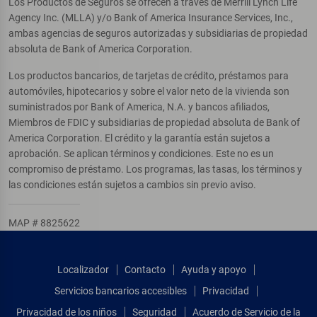
Los Productos de Seguros se ofrecen a través de Merrill Lynch Life
Agency Inc. (MLLA) y/o Bank of America Insurance Services, Inc.,
ambas agencias de seguros autorizadas y subsidiarias de propiedad
absoluta de Bank of America Corporation.
Los productos bancarios, de tarjetas de crédito, préstamos para
automóviles, hipotecarios y sobre el valor neto de la vivienda son
suministrados por Bank of America, N.A. y bancos afiliados,
Miembros de FDIC y subsidiarias de propiedad absoluta de Bank of
America Corporation. El crédito y la garantía están sujetos a
aprobación. Se aplican términos y condiciones. Este no es un
compromiso de préstamo. Los programas, las tasas, los términos y
las condiciones están sujetos a cambios sin previo aviso.
MAP # 8825622
Localizador
Contacto
Ayuda y apoyo
Servicios bancarios accesibles
Privacidad
Privacidad de los niños
Seguridad
Acuerdo de Servicio de la