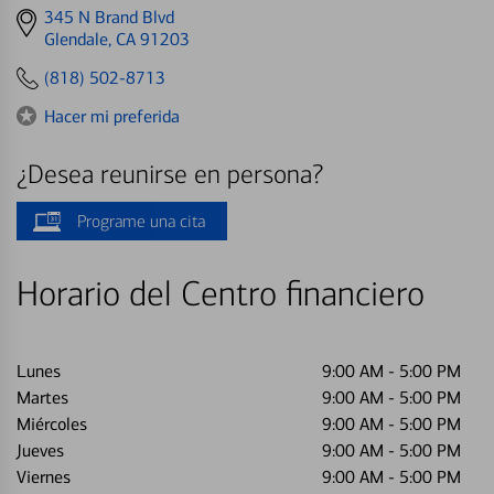
Get
345 N Brand Blvd
directions
Glendale, CA 91203
to
(818) 502-8713
Hacer mi preferida
¿Desea reunirse en persona?
Programe una cita
Horario del Centro financiero
Lunes
9:00 AM
-
5:00 PM
Martes
9:00 AM
-
5:00 PM
Miércoles
9:00 AM
-
5:00 PM
Jueves
9:00 AM
-
5:00 PM
Viernes
9:00 AM
-
5:00 PM