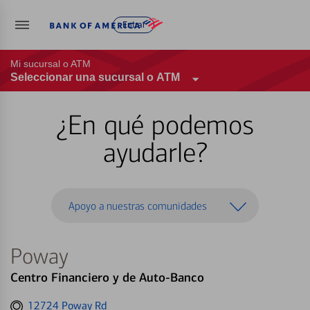
Entrar
Mi sucursal o ATM
Seleccionar una sucursal o ATM
¿En qué podemos
ayudarle?
Apoyo a nuestras comunidades
Poway
Centro Financiero y de Auto-Banco
Get
12724 Poway Rd