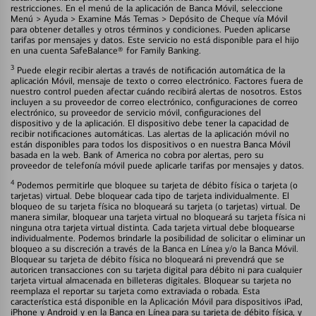
restricciones. En el menú de la aplicación de Banca Móvil, seleccione
Menú > Ayuda > Examine Más Temas > Depósito de Cheque vía Móvil
para obtener detalles y otros términos y condiciones. Pueden aplicarse
tarifas por mensajes y datos. Este servicio no está disponible para el hijo
en una cuenta SafeBalance® for Family Banking.
3
Puede elegir recibir alertas a través de notificación automática de la
aplicación Móvil, mensaje de texto o correo electrónico. Factores fuera de
nuestro control pueden afectar cuándo recibirá alertas de nosotros. Estos
incluyen a su proveedor de correo electrónico, configuraciones de correo
electrónico, su proveedor de servicio móvil, configuraciones del
dispositivo y de la aplicación. El dispositivo debe tener la capacidad de
recibir notificaciones automáticas. Las alertas de la aplicación móvil no
están disponibles para todos los dispositivos o en nuestra Banca Móvil
basada en la web. Bank of America no cobra por alertas, pero su
proveedor de telefonía móvil puede aplicarle tarifas por mensajes y datos.
4
Podemos permitirle que bloquee su tarjeta de débito física o tarjeta (o
tarjetas) virtual. Debe bloquear cada tipo de tarjeta individualmente. El
bloqueo de su tarjeta física no bloqueará su tarjeta (o tarjetas) virtual. De
manera similar, bloquear una tarjeta virtual no bloqueará su tarjeta física ni
ninguna otra tarjeta virtual distinta. Cada tarjeta virtual debe bloquearse
individualmente. Podemos brindarle la posibilidad de solicitar o eliminar un
bloqueo a su discreción a través de la Banca en Línea y/o la Banca Móvil.
Bloquear su tarjeta de débito física no bloqueará ni prevendrá que se
autoricen transacciones con su tarjeta digital para débito ni para cualquier
tarjeta virtual almacenada en billeteras digitales. Bloquear su tarjeta no
reemplaza el reportar su tarjeta como extraviada o robada. Esta
característica está disponible en la Aplicación Móvil para dispositivos iPad,
iPhone y Android y en la Banca en Línea para su tarjeta de débito física, y