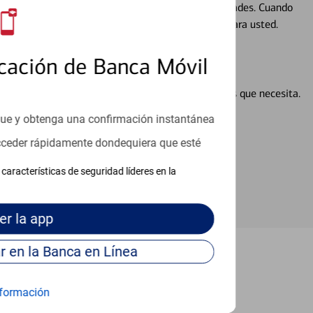
ocio, su futuro se mueve de acuerdo con sus necesidades. Cuando
abajará con usted en un momento que sea adecuado para usted.
cación de Banca Móvil
en línea puede ayudar a proporcionar las respuestas que necesita.
en línea
que y obtenga una confirmación instantánea
acceder rápidamente dondequiera que esté
características de seguridad líderes en la
er
la app
Continúe para entrar en la Banca en Línea
cho Santa Fe
formación