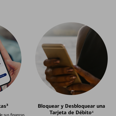
tas³
Bloquear y Desbloquear una
Tarjeta de Débito⁴
e sus finanzas