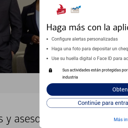
inicio o crecimiento de su neg
esté listo, un especialista tr
Programe una cita
Haga más con la apli
Vea si nuestro centro de ayuda 
Configure alertas personalizadas
Visite nuestro centro de ayuda 
Haga una foto para depositar un che
Use su huella digital o Face ID para 
Sus actividades están protegidas por 
industria
Obten
as y asesores locales en Ran
Más in