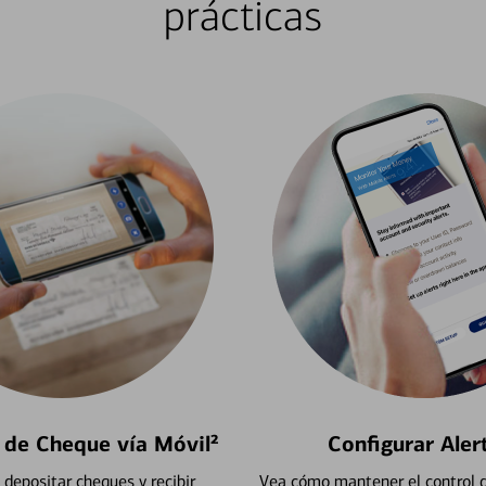
prácticas
 de Cheque vía Móvil²
Configurar Aler
depositar cheques y recibir
Vea cómo mantener el control d