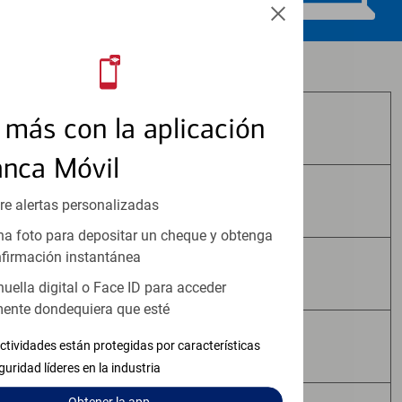
Los productos de inversión y seguros:
más con la aplicación
No Están Asegurados por FDIC
anca Móvil
No Tienen Garantía Bancaria
re alertas personalizadas
a foto para depositar un cheque y obtenga
firmación instantánea
Pueden Perder Valor
huella digital o Face ID para acceder
ente dondequiera que esté
No Constituyen Depósitos
ctividades están protegidas por características
guridad líderes en la industria