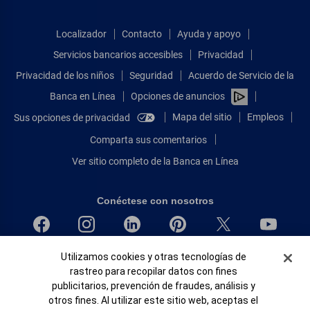
Localizador
Contacto
Ayuda y apoyo
Servicios bancarios accesibles
Privacidad
Privacidad de los niños
Seguridad
Acuerdo de Servicio de la
Banca en Línea
Opciones de anuncios
Mapa del sitio
Empleos
Sus opciones de privacidad
Comparta sus comentarios
Ver sitio completo de la Banca en Línea
Conéctese con nosotros
Banner de Cookies
Utilizamos cookies y otras tecnologías de
Bank of America, N.A. Miembro de FDIC.
rastreo para recopilar datos con fines
Igualdad de oportunidades en préstamos para viviendas
publicitarios, prevención de fraudes, análisis y
© 2026 Bank of America Corporation.
otros fines. Al utilizar este sitio web, aceptas el
Todos Los Derechos Reservados.