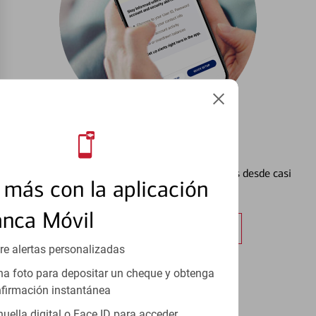
Configurar Alertas³
Vea cómo mantener el control de sus finanzas desde casi
más con la aplicación
cualquier lugar.
anca Móvil
Obtener más información
re alertas personalizadas
a foto para depositar un cheque y obtenga
firmación instantánea
huella digital o Face ID para acceder