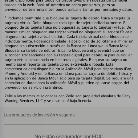
están disponibles para todos los dispositivos o en nuestra Banca Móvil
basada en la web. Bank of America no cobra por alertas, pero su
proveedor de telefonía móvil puede aplicarle tarifas por mensajes y datos.
4
Podemos permitirle que bloquee su tarjeta de débito física o tarjeta (o
tarjetas) virtual. Debe bloquear cada tipo de tarjeta individualmente. El
bloqueo de su tarjeta física no bloqueará su tarjeta (o tarjetas) virtual. De
manera similar, bloquear una tarjeta virtual no bloqueará su tarjeta física ni
ninguna otra tarjeta virtual distinta. Cada tarjeta virtual debe bloquearse
individualmente. Podemos brindarle la posibilidad de solicitar o eliminar un
bloqueo a su discreción a través de la Banca en Línea y/o la Banca Móvil.
Bloquear su tarjeta de débito física no bloqueará ni prevendrá que se
autoricen transacciones con su tarjeta digital para débito ni para cualquier
tarjeta virtual almacenada en billeteras digitales. Bloquear su tarjeta no
reemplaza el reportar su tarjeta como extraviada o robada. Esta
característica está disponible en la Aplicación Móvil para dispositivos iPad,
iPhone y Android y en la Banca en Línea para su tarjeta de débito física, y
en la aplicación de Banca Móvil solo para su tarjeta digital. Se requiere una
conexión de datos para la aplicación Móvil y pueden aplicarse cargos del
proveedor de servicio inalámbrico.
Zelle y las marcas relacionadas con Zelle son propiedad absoluta de Early
Warning Services, LLC y se usan aquí bajo licencia.
Los productos de inversión y seguros:
No Están Asegurados por FDIC