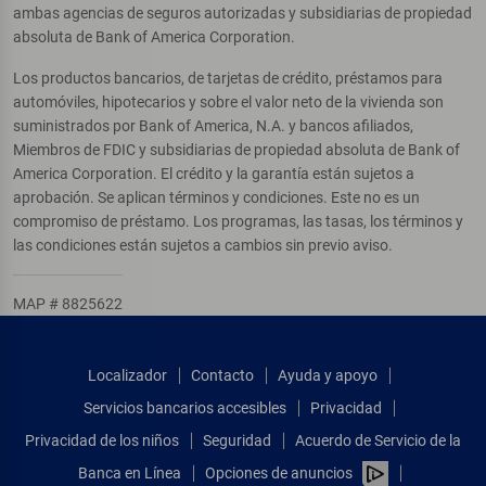
ambas agencias de seguros autorizadas y subsidiarias de propiedad
absoluta de Bank of America Corporation.
Los productos bancarios, de tarjetas de crédito, préstamos para
automóviles, hipotecarios y sobre el valor neto de la vivienda son
suministrados por Bank of America, N.A. y bancos afiliados,
Miembros de FDIC y subsidiarias de propiedad absoluta de Bank of
America Corporation. El crédito y la garantía están sujetos a
aprobación. Se aplican términos y condiciones. Este no es un
compromiso de préstamo. Los programas, las tasas, los términos y
las condiciones están sujetos a cambios sin previo aviso.
MAP # 8825622
Localizador
Contacto
Ayuda y apoyo
Servicios bancarios accesibles
Privacidad
Privacidad de los niños
Seguridad
Acuerdo de Servicio de la
Banca en Línea
Opciones de anuncios