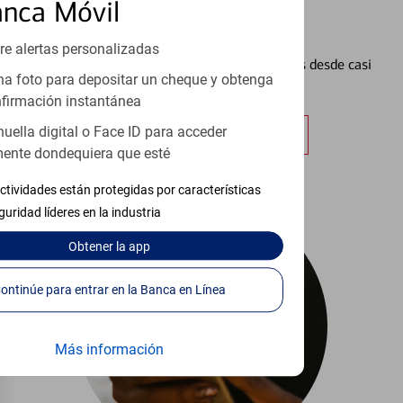
anca Móvil
Configurar Alertas³
re alertas personalizadas
Vea cómo mantener el control de sus finanzas desde casi
a foto para depositar un cheque y obtenga
cualquier lugar.
firmación instantánea
huella digital o Face ID para acceder
Obtener más información
ente dondequiera que esté
ctividades están protegidas por características
guridad líderes en la industria
Obtener
la app
Continúe para entrar en la Banca en Línea
Más información