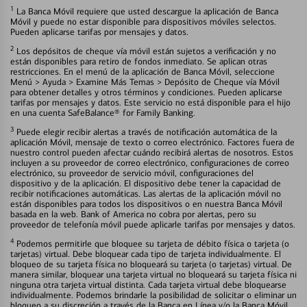
1
La Banca Móvil requiere que usted descargue la aplicación de Banca
Móvil y puede no estar disponible para dispositivos móviles selectos.
Pueden aplicarse tarifas por mensajes y datos.
2
Los depósitos de cheque vía móvil están sujetos a verificación y no
están disponibles para retiro de fondos inmediato. Se aplican otras
restricciones. En el menú de la aplicación de Banca Móvil, seleccione
Menú > Ayuda > Examine Más Temas > Depósito de Cheque vía Móvil
para obtener detalles y otros términos y condiciones. Pueden aplicarse
tarifas por mensajes y datos. Este servicio no está disponible para el hijo
en una cuenta SafeBalance® for Family Banking.
3
Puede elegir recibir alertas a través de notificación automática de la
aplicación Móvil, mensaje de texto o correo electrónico. Factores fuera de
nuestro control pueden afectar cuándo recibirá alertas de nosotros. Estos
incluyen a su proveedor de correo electrónico, configuraciones de correo
electrónico, su proveedor de servicio móvil, configuraciones del
dispositivo y de la aplicación. El dispositivo debe tener la capacidad de
recibir notificaciones automáticas. Las alertas de la aplicación móvil no
están disponibles para todos los dispositivos o en nuestra Banca Móvil
basada en la web. Bank of America no cobra por alertas, pero su
proveedor de telefonía móvil puede aplicarle tarifas por mensajes y datos.
4
Podemos permitirle que bloquee su tarjeta de débito física o tarjeta (o
tarjetas) virtual. Debe bloquear cada tipo de tarjeta individualmente. El
bloqueo de su tarjeta física no bloqueará su tarjeta (o tarjetas) virtual. De
manera similar, bloquear una tarjeta virtual no bloqueará su tarjeta física ni
ninguna otra tarjeta virtual distinta. Cada tarjeta virtual debe bloquearse
individualmente. Podemos brindarle la posibilidad de solicitar o eliminar un
bloqueo a su discreción a través de la Banca en Línea y/o la Banca Móvil.