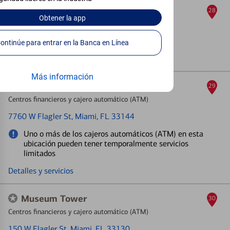
Bird/Ludlam
28
Obtener
la app
Centros financieros y cajero automático (ATM)
4020 SW 67th Ave
, Miami, FL 33155
Continúe para entrar en la Banca en Línea
Detalles y servicios
Más información
Midway
29
Centros financieros y cajero automático (ATM)
7760 W Flagler St
, Miami, FL 33144
Uno o más de los cajeros automáticos (ATM) en esta
ubicación pueden tener temporalmente servicios
limitados
Detalles y servicios
Museum Tower
30
Centros financieros y cajero automático (ATM)
150 W Flagler St
, Miami, FL 33130