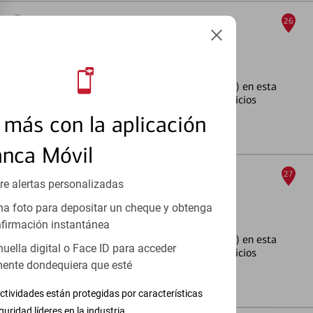
Kendall Lakes North
26
Centros financieros y cajero automático (ATM)
13935 SW 88th St
, Miami, FL 33186
Uno o más de los cajeros automáticos (ATM) en esta
ubicación pueden tener temporalmente servicios
limitados
más con la aplicación
Detalles y servicios
anca Móvil
Sunset
27
re alertas personalizadas
Centros financieros y cajero automático (ATM)
a foto para depositar un cheque y obtenga
6901 SW 117th Ave
, Miami, FL 33183
firmación instantánea
Uno o más de los cajeros automáticos (ATM) en esta
huella digital o Face ID para acceder
ubicación pueden tener temporalmente servicios
ente dondequiera que esté
limitados
Detalles y servicios
ctividades están protegidas por características
guridad líderes en la industria