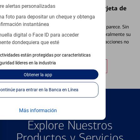
re alertas personalizadas
Bloquear y Desbloquear una Tarjeta de
Débito⁴
a foto para depositar un cheque y obtenga
firmación instantánea
Extraviar una tarjeta es más común de lo que parece. Sin
embargo, puede bloquear y desbloquear temporalmente su
huella digital o Face ID para acceder
tarjeta de débito para ayudar a prevenir transacciones no
ente dondequiera que esté
autorizadas.
ctividades están protegidas por características
guridad líderes en la industria
Obtener más información
Obtener
la app
Continúe para entrar en la Banca en Línea
Más información
PRODUCTOS DESTACADOS
Explore Nuestros
Productos y Servicios