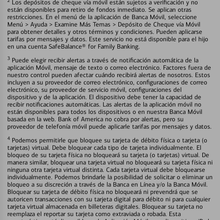
2
Los depósitos de cheque vía móvil están sujetos a verificación y no
están disponibles para retiro de fondos inmediato. Se aplican otras
restricciones. En el menú de la aplicación de Banca Móvil, seleccione
Menú > Ayuda > Examine Más Temas > Depósito de Cheque vía Móvil
para obtener detalles y otros términos y condiciones. Pueden aplicarse
tarifas por mensajes y datos. Este servicio no está disponible para el hijo
en una cuenta SafeBalance® for Family Banking.
3
Puede elegir recibir alertas a través de notificación automática de la
aplicación Móvil, mensaje de texto o correo electrónico. Factores fuera de
nuestro control pueden afectar cuándo recibirá alertas de nosotros. Estos
incluyen a su proveedor de correo electrónico, configuraciones de correo
electrónico, su proveedor de servicio móvil, configuraciones del
dispositivo y de la aplicación. El dispositivo debe tener la capacidad de
recibir notificaciones automáticas. Las alertas de la aplicación móvil no
están disponibles para todos los dispositivos o en nuestra Banca Móvil
basada en la web. Bank of America no cobra por alertas, pero su
proveedor de telefonía móvil puede aplicarle tarifas por mensajes y datos.
4
Podemos permitirle que bloquee su tarjeta de débito física o tarjeta (o
tarjetas) virtual. Debe bloquear cada tipo de tarjeta individualmente. El
bloqueo de su tarjeta física no bloqueará su tarjeta (o tarjetas) virtual. De
manera similar, bloquear una tarjeta virtual no bloqueará su tarjeta física ni
ninguna otra tarjeta virtual distinta. Cada tarjeta virtual debe bloquearse
individualmente. Podemos brindarle la posibilidad de solicitar o eliminar un
bloqueo a su discreción a través de la Banca en Línea y/o la Banca Móvil.
Bloquear su tarjeta de débito física no bloqueará ni prevendrá que se
autoricen transacciones con su tarjeta digital para débito ni para cualquier
tarjeta virtual almacenada en billeteras digitales. Bloquear su tarjeta no
reemplaza el reportar su tarjeta como extraviada o robada. Esta