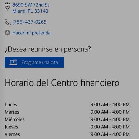
Get
8690 SW 72nd St
directions
Miami, FL 33143
to
(786) 437-0265
Hacer mi preferida
¿Desea reunirse en persona?
Programe una cita
Horario del Centro financiero
Lunes
9:00 AM
-
4:00 PM
Martes
9:00 AM
-
4:00 PM
Miércoles
9:00 AM
-
4:00 PM
Jueves
9:00 AM
-
4:00 PM
Viernes
9:00 AM
-
4:00 PM