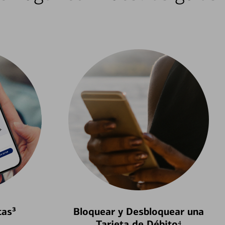
tas³
Bloquear y Desbloquear una
Tarjeta de Débito⁴