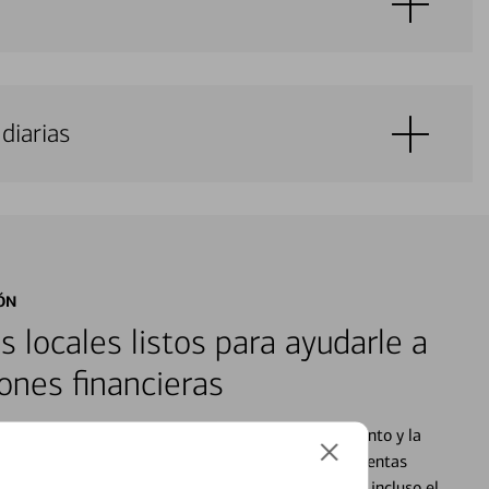
diarias
ÓN
s locales listos para ayudarle a
ones financieras
cados que se centran en proporcionar el asesoramiento y la
alquier situación en su vida financiera. Desde sus cuentas
 grandes compras, la planificación para su futuro, e incluso el