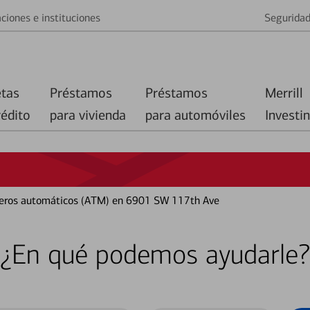
ciones e instituciones
Segurida
etas
Préstamos
Préstamos
Merrill
rédito
para vivienda
para automóviles
Investi
cajeros automáticos (ATM) en 6901 SW 117th Ave
¿En qué podemos ayudarle?