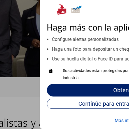
inicio o crecimiento de su neg
esté listo, un especialista tr
Haga más con la apli
Programe una cita
Configure alertas personalizadas
Vea si nuestro centro de ayuda 
Visite nuestro centro de ayuda 
Haga una foto para depositar un che
Use su huella digital o Face ID para 
Sus actividades están protegidas por 
industria
Obten
alistas y asesores locales e
Más in