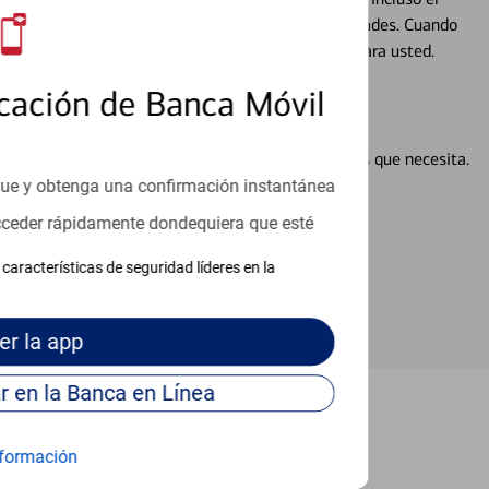
ocio, su futuro se mueve de acuerdo con sus necesidades. Cuando
abajará con usted en un momento que sea adecuado para usted.
cación de Banca Móvil
en línea puede ayudar a proporcionar las respuestas que necesita.
en línea
que y obtenga una confirmación instantánea
acceder rápidamente dondequiera que esté
características de seguridad líderes en la
er
la app
Continúe para entrar en la Banca en Línea
n Miami
formación