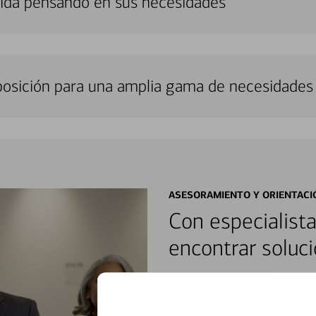
uida pensando en sus necesidades
sposición para una amplia gama de necesidades 
ASESORAMIENTO Y ORIENTACI
Con especialista
encontrar soluci
Reúnase con especialistas dedi
orientación que necesita, en cu
personales, hasta el ahorro para