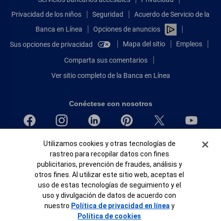
Privacidad de los niños
Seguridad
Acuerdo de Servicio de la
Banca en Línea
Opciones de anuncios
Mapa del sitio
Empleos
Sus opciones de privacidad
Comparta sus comentarios
Ver sitio completo de la Banca en Línea
Conéctese con nosotros
Banner de Cookies
Utilizamos cookies y otras tecnologías de
Bank of America, N.A. Miembro de FDIC.
rastreo para recopilar datos con fines
Igualdad de oportunidades en préstamos para viviendas
publicitarios, prevención de fraudes, análisis y
© 2026 Bank of America Corporation.
otros fines. Al utilizar este sitio web, aceptas el
Todos Los Derechos Reservados.
uso de estas tecnologías de seguimiento y el
Patente: patents.bankofamerica.com
uso y divulgación de datos de acuerdo con
nuestro
Política de privacidad en línea
y
Política de cookies