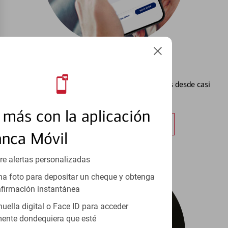
Configurar Alertas³
Vea cómo mantener el control de sus finanzas desde casi
cualquier lugar.
más con la aplicación
Obtener más información
anca Móvil
re alertas personalizadas
a foto para depositar un cheque y obtenga
firmación instantánea
huella digital o Face ID para acceder
ente dondequiera que esté