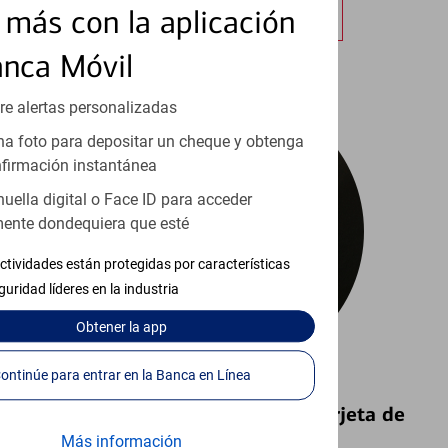
más con la aplicación
Obtener más información
anca Móvil
re alertas personalizadas
a foto para depositar un cheque y obtenga
firmación instantánea
huella digital o Face ID para acceder
ente dondequiera que esté
ctividades están protegidas por características
guridad líderes en la industria
Obtener
la app
Continúe para entrar en la Banca en Línea
Bloquear y Desbloquear una Tarjeta de
Débito⁴
Más información