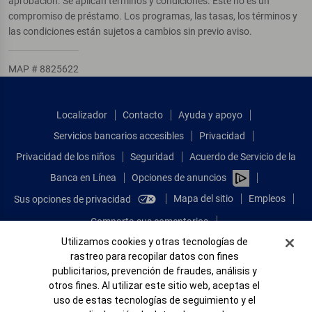
aprobación. Se aplican términos y condiciones. Este no es un
compromiso de préstamo. Los programas, las tasas, los términos y
las condiciones están sujetos a cambios sin previo aviso.
MAP # 8825622
Localizador
Contacto
Ayuda y apoyo
Servicios bancarios accesibles
Privacidad
Privacidad de los niños
Seguridad
Acuerdo de Servicio de la
Banca en Línea
Opciones de anuncios
Mapa del sitio
Empleos
Sus opciones de privacidad
Comparta sus comentarios
Banner de Cookies
Utilizamos cookies y otras tecnologías de
Ver sitio completo de la Banca en Línea
rastreo para recopilar datos con fines
publicitarios, prevención de fraudes, análisis y
Conéctese con nosotros
otros fines. Al utilizar este sitio web, aceptas el
uso de estas tecnologías de seguimiento y el