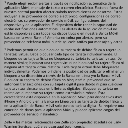
3
Puede elegir recibir alertas a través de notificación automática de la
aplicación Móvil, mensaje de texto o correo electrónico. Factores fuera de
nuestro control pueden afectar cuándo recibirá alertas de nosotros. Estos
incluyen a su proveedor de correo electrónico, configuraciones de correo
electrónico, su proveedor de servicio móvil, configuraciones del
dispositivo y de la aplicación. El dispositivo debe tener la capacidad de
recibir notificaciones automáticas. Las alertas de la aplicación móvil no
están disponibles para todos los dispositivos o en nuestra Banca Móvil
basada en la web. Bank of America no cobra por alertas, pero su
proveedor de telefonía móvil puede aplicarle tarifas por mensajes y datos.
4
Podemos permitirle que bloquee su tarjeta de débito física o tarjeta (o
tarjetas) virtual. Debe bloquear cada tipo de tarjeta individualmente. El
bloqueo de su tarjeta física no bloqueará su tarjeta (o tarjetas) virtual. De
manera similar, bloquear una tarjeta virtual no bloqueará su tarjeta física ni
ninguna otra tarjeta virtual distinta. Cada tarjeta virtual debe bloquearse
individualmente. Podemos brindarle la posibilidad de solicitar o eliminar un
bloqueo a su discreción a través de la Banca en Línea y/o la Banca Móvil.
Bloquear su tarjeta de débito física no bloqueará ni prevendrá que se
autoricen transacciones con su tarjeta digital para débito ni para cualquier
tarjeta virtual almacenada en billeteras digitales. Bloquear su tarjeta no
reemplaza el reportar su tarjeta como extraviada o robada. Esta
característica está disponible en la Aplicación Móvil para dispositivos iPad,
iPhone y Android y en la Banca en Línea para su tarjeta de débito física, y
en la aplicación de Banca Móvil solo para su tarjeta digital. Se requiere una
conexión de datos para la aplicación Móvil y pueden aplicarse cargos del
proveedor de servicio inalámbrico.
Zelle y las marcas relacionadas con Zelle son propiedad absoluta de Early
Warning Services, LLC y se usan aquí bajo licencia.