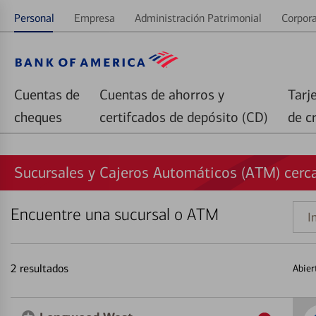
Personal
Empresa
Administración Patrimonial
Corpora
Cuentas de
Cuentas de ahorros y
Tarj
cheques
certifcados de depósito (CD)
de c
Sucursales y Cajeros Automáticos (ATM) cer
Encuentre una sucursal o ATM
Indi
una
direc
2
resultados
Abier