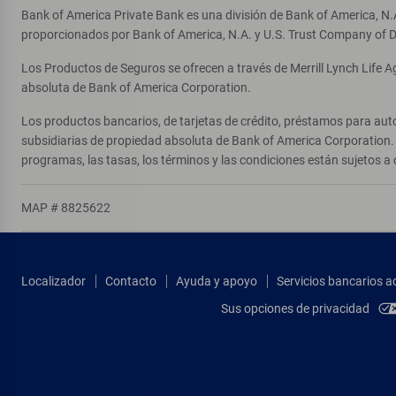
Bank of America Private Bank es una división de Bank of America, N.
proporcionados por Bank of America, N.A. y U.S. Trust Company of D
Los Productos de Seguros se ofrecen a través de Merrill Lynch Life 
absoluta de Bank of America Corporation.
Los productos bancarios, de tarjetas de crédito, préstamos para auto
subsidiarias de propiedad absoluta de Bank of America Corporation. 
programas, las tasas, los términos y las condiciones están sujetos a 
MAP # 8825622
Localizador
Contacto
Ayuda y apoyo
Servicios bancarios a
Sus opciones de privacidad