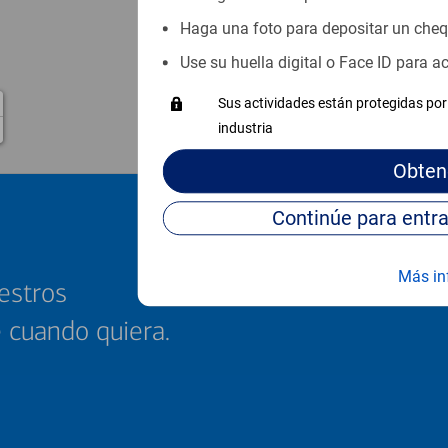
Haga una foto para depositar un che
Use su huella digital o Face ID para 
Sus actividades están protegidas por 
industria
Obten
Más in
estros
e cuando quiera.