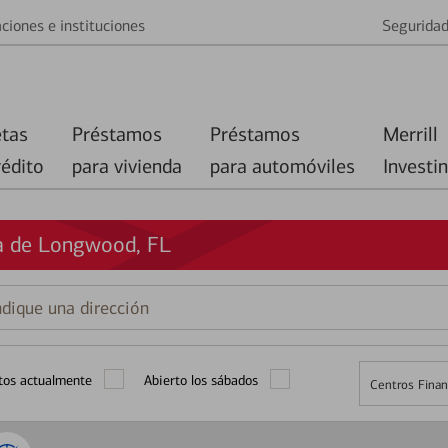
ciones e instituciones
Segurida
etas
Préstamos
Préstamos
Merrill
rédito
para vivienda
para automóviles
Investi
ca de Longwood, FL
que
ción
tos actualmente
Abierto los sábados
Centros Finan