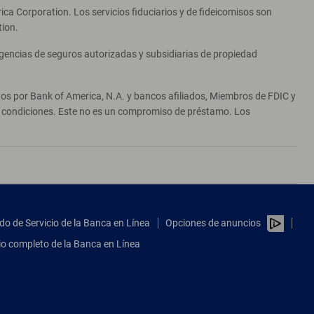
ca Corporation. Los servicios fiduciarios y de fideicomisos son
tion.
agencias de seguros autorizadas y subsidiarias de propiedad
ados por Bank of America, N.A. y bancos afiliados, Miembros de FDIC y
 y condiciones. Este no es un compromiso de préstamo. Los
do de Servicio de la Banca en Línea
Opciones de anuncios
tio completo de la Banca en Línea