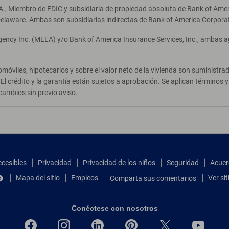
A., Miembro de FDIC y subsidiaria de propiedad absoluta de Bank of Ameri
elaware. Ambas son subsidiarias indirectas de Bank of America Corpora
Agency Inc. (MLLA) y/o Bank of America Insurance Services, Inc., ambas 
móviles, hipotecarios y sobre el valor neto de la vivienda son suministr
El crédito y la garantía están sujetos a aprobación. Se aplican términos
cambios sin previo aviso.
ccesibles
Privacidad
Privacidad de los niños
Seguridad
Acuer
Mapa del sitio
Empleos
Ver si
Comparta sus comentarios
Conéctese con nosotros