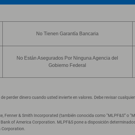
No Tienen Garantía Bancaria
No Están Asegurados Por Ninguna Agencia del
Gobierno Federal
ad de perder dinero cuando usted invierte en valores. Debe revisar cualqui
ce, Fenner & Smith Incorporated (también conocida como “MLPF&S” o “Merr
e Bank of America Corporation. MLPF&S pone a disposición determinados 
 Corporation.