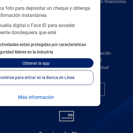
diseñados para ayudar con todas sus necesidades financieras.
a foto para depositar un cheque y obtenga
firmación instantánea
huella digital o Face ID para acceder
ente dondequiera que esté
Tarjetas de Crédito
ctividades están protegidas por características
guridad líderes en la industria
Conozca los pormenores de la administración
de tarjetas de crédito y la identidad
Obtener
la app
financiera antes de presentar una solicitud
Continúe para entrar en la Banca en Línea
Encuentre la tarjeta correcta
Más información