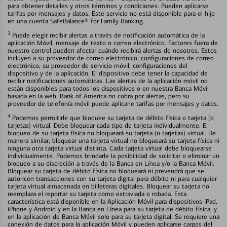
para obtener detalles y otros términos y condiciones. Pueden aplicarse
tarifas por mensajes y datos. Este servicio no está disponible para el hijo
en una cuenta SafeBalance® for Family Banking.
3
Puede elegir recibir alertas a través de notificación automática de la
aplicación Móvil, mensaje de texto o correo electrónico. Factores fuera de
nuestro control pueden afectar cuándo recibirá alertas de nosotros. Estos
incluyen a su proveedor de correo electrónico, configuraciones de correo
electrónico, su proveedor de servicio móvil, configuraciones del
dispositivo y de la aplicación. El dispositivo debe tener la capacidad de
recibir notificaciones automáticas. Las alertas de la aplicación móvil no
están disponibles para todos los dispositivos o en nuestra Banca Móvil
basada en la web. Bank of America no cobra por alertas, pero su
proveedor de telefonía móvil puede aplicarle tarifas por mensajes y datos.
4
Podemos permitirle que bloquee su tarjeta de débito física o tarjeta (o
tarjetas) virtual. Debe bloquear cada tipo de tarjeta individualmente. El
bloqueo de su tarjeta física no bloqueará su tarjeta (o tarjetas) virtual. De
manera similar, bloquear una tarjeta virtual no bloqueará su tarjeta física ni
ninguna otra tarjeta virtual distinta. Cada tarjeta virtual debe bloquearse
individualmente. Podemos brindarle la posibilidad de solicitar o eliminar un
bloqueo a su discreción a través de la Banca en Línea y/o la Banca Móvil.
Bloquear su tarjeta de débito física no bloqueará ni prevendrá que se
autoricen transacciones con su tarjeta digital para débito ni para cualquier
tarjeta virtual almacenada en billeteras digitales. Bloquear su tarjeta no
reemplaza el reportar su tarjeta como extraviada o robada. Esta
característica está disponible en la Aplicación Móvil para dispositivos iPad,
iPhone y Android y en la Banca en Línea para su tarjeta de débito física, y
en la aplicación de Banca Móvil solo para su tarjeta digital. Se requiere una
conexión de datos para la aplicación Móvil y pueden aplicarse cargos del