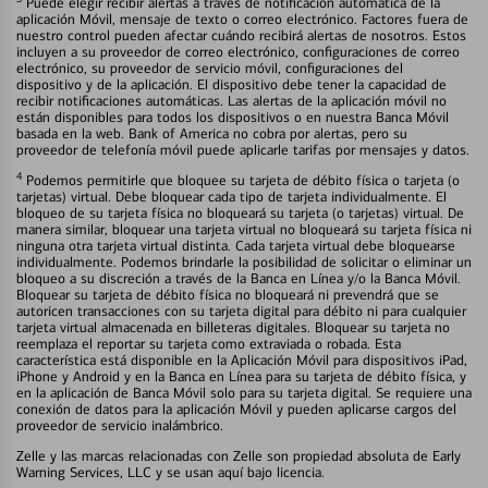
Puede elegir recibir alertas a través de notificación automática de la
aplicación Móvil, mensaje de texto o correo electrónico. Factores fuera de
nuestro control pueden afectar cuándo recibirá alertas de nosotros. Estos
incluyen a su proveedor de correo electrónico, configuraciones de correo
electrónico, su proveedor de servicio móvil, configuraciones del
dispositivo y de la aplicación. El dispositivo debe tener la capacidad de
recibir notificaciones automáticas. Las alertas de la aplicación móvil no
están disponibles para todos los dispositivos o en nuestra Banca Móvil
basada en la web. Bank of America no cobra por alertas, pero su
proveedor de telefonía móvil puede aplicarle tarifas por mensajes y datos.
4
Podemos permitirle que bloquee su tarjeta de débito física o tarjeta (o
tarjetas) virtual. Debe bloquear cada tipo de tarjeta individualmente. El
bloqueo de su tarjeta física no bloqueará su tarjeta (o tarjetas) virtual. De
manera similar, bloquear una tarjeta virtual no bloqueará su tarjeta física ni
ninguna otra tarjeta virtual distinta. Cada tarjeta virtual debe bloquearse
individualmente. Podemos brindarle la posibilidad de solicitar o eliminar un
bloqueo a su discreción a través de la Banca en Línea y/o la Banca Móvil.
Bloquear su tarjeta de débito física no bloqueará ni prevendrá que se
autoricen transacciones con su tarjeta digital para débito ni para cualquier
tarjeta virtual almacenada en billeteras digitales. Bloquear su tarjeta no
reemplaza el reportar su tarjeta como extraviada o robada. Esta
característica está disponible en la Aplicación Móvil para dispositivos iPad,
iPhone y Android y en la Banca en Línea para su tarjeta de débito física, y
en la aplicación de Banca Móvil solo para su tarjeta digital. Se requiere una
conexión de datos para la aplicación Móvil y pueden aplicarse cargos del
proveedor de servicio inalámbrico.
Zelle y las marcas relacionadas con Zelle son propiedad absoluta de Early
Warning Services, LLC y se usan aquí bajo licencia.