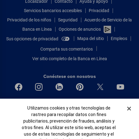
Localizador
Contacto
Ayuda y apoyo
Servicios bancarios accesibles
Privacidad
Privacidad de los niños
Seguridad
Acuerdo de Servicio de la
Banca en Línea
Opciones de anuncios
Mapa del sitio
Empleos
Sus opciones de privacidad
Comparta sus comentarios
Ver sitio completo de la Banca en Línea
Conéctese con nosotros
Bank of America, N.A. Miembro de FDIC.
Banner de Cookies
Utilizamos cookies y otras tecnologías de
Igualdad de oportunidades en préstamos para viviendas
rastreo para recopilar datos con fines
© 2026 Bank of America Corporation.
publicitarios, prevención de fraudes, análisis y
Todos Los Derechos Reservados.
otros fines. Al utilizar este sitio web, aceptas el
Patente: patents.bankofamerica.com
uso de estas tecnologías de seguimiento y el