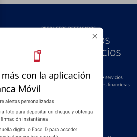
PRODUCTOS DESTACADOS
Explore Nuestros
Productos y Servicios
Destacados
más con la aplicación
Ofrecemos una amplia gama de productos y servicios
diseñados para ayudar con todas sus necesidades financieras.
anca Móvil
re alertas personalizadas
a foto para depositar un cheque y obtenga
firmación instantánea
Tarjetas de Crédito
huella digital o Face ID para acceder