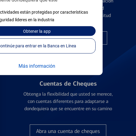
ente dondequiera que esté
Conozca los pormenores de la administración
de tarjetas de crédito y la identidad
ctividades están protegidas por características
financiera antes de presentar una solicitud
guridad líderes en la industria
Obtener
la app
Encuentre la tarjeta correcta
Continúe para entrar en la Banca en Línea
Más información
Cuentas de Cheques
Obtenga la flexibilidad que usted se merece,
con cuentas diferentes para adaptarse a
dondequiera que se encuentre en su camino
Abra una cuenta de cheques