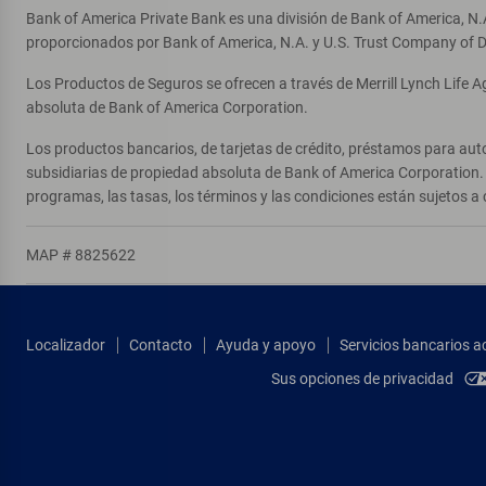
Bank of America Private Bank es una división de Bank of America, N.
proporcionados por Bank of America, N.A. y U.S. Trust Company of D
Los Productos de Seguros se ofrecen a través de Merrill Lynch Life 
absoluta de Bank of America Corporation.
Los productos bancarios, de tarjetas de crédito, préstamos para auto
subsidiarias de propiedad absoluta de Bank of America Corporation. 
programas, las tasas, los términos y las condiciones están sujetos a 
MAP # 8825622
Localizador
Contacto
Ayuda y apoyo
Servicios bancarios a
Sus opciones de privacidad