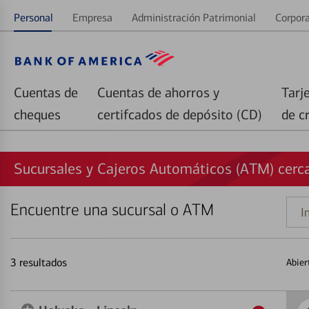
Personal
Empresa
Administración Patrimonial
Corpora
Cuentas de
Cuentas de ahorros y
Tarj
cheques
certifcados de depósito (CD)
de c
Sucursales y Cajeros Automáticos (ATM) cerc
Encuentre una sucursal o ATM
Indi
una
direc
3
resultados
Abier