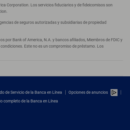
ca Corporation. Los servicios fiduciarios y de fideicomisos son
tion.
agencias de seguros autorizadas y subsidiarias de propiedad
ados por Bank of America, N.A. y bancos afiliados, Miembros de FDIC y
 y condiciones. Este no es un compromiso de préstamo. Los
do de Servicio de la Banca en Línea
Opciones de anuncios
tio completo de la Banca en Línea