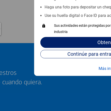
Haga una foto para depositar un che
Use su huella digital o Face ID para 
Sus actividades están protegidas por 
industria
Obten
Más in
estros
e cuando quiera.