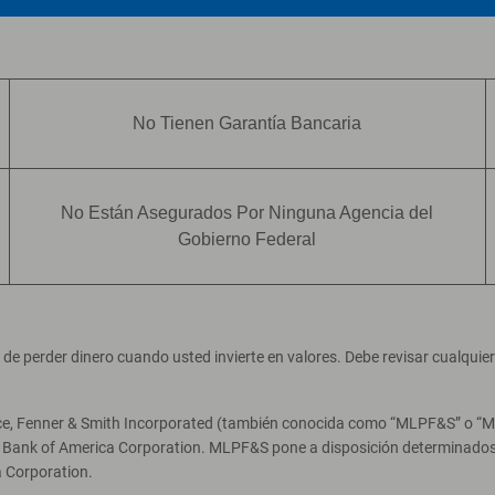
No Tienen Garantía Bancaria
No Están Asegurados Por Ninguna Agencia del
Gobierno Federal
ad de perder dinero cuando usted invierte en valores. Debe revisar cualqui
ce, Fenner & Smith Incorporated (también conocida como “MLPF&S” o “Merr
e Bank of America Corporation. MLPF&S pone a disposición determinados 
 Corporation.