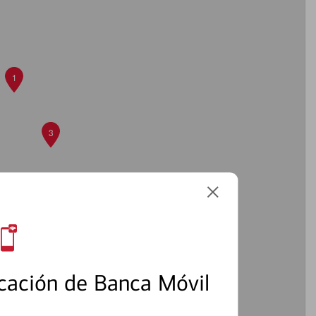
1
3
cación de Banca Móvil