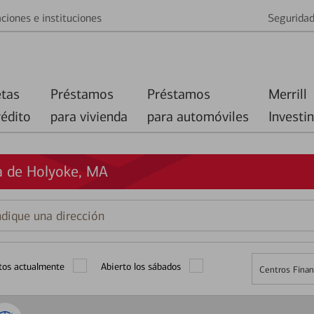
ciones e instituciones
Segurida
etas
Préstamos
Préstamos
Merrill
rédito
para vivienda
para automóviles
Investi
a de Holyoke, MA
que
ción
tos actualmente
Abierto los sábados
Centros Finan