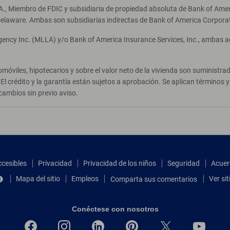
A., Miembro de FDIC y subsidiaria de propiedad absoluta de Bank of Ameri
elaware. Ambas son subsidiarias indirectas de Bank of America Corpora
Agency Inc. (MLLA) y/o Bank of America Insurance Services, Inc., ambas 
móviles, hipotecarios y sobre el valor neto de la vivienda son suministr
El crédito y la garantía están sujetos a aprobación. Se aplican términos
cambios sin previo aviso.
ccesibles
Privacidad
Privacidad de los niños
Seguridad
Acuer
Mapa del sitio
Empleos
Ver si
Comparta sus comentarios
Conéctese con nosotros