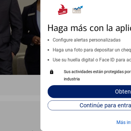
inicio o crecimiento de su neg
esté listo, un especialista tr
Programe una cita
Haga más con la apli
Vea si nuestro centro de ayuda 
Configure alertas personalizadas
Visite nuestro centro de ayuda 
Haga una foto para depositar un che
Use su huella digital o Face ID para 
Sus actividades están protegidas por 
industria
Obten
Más in
BANCA EN LÍNEA Y MÓVIL