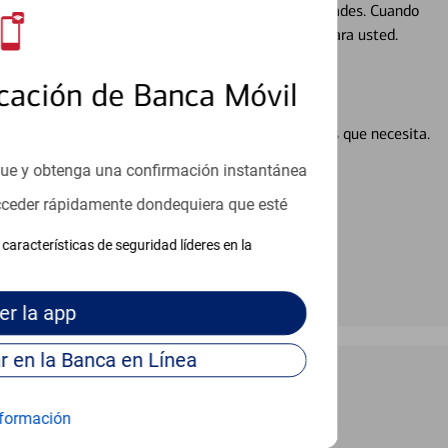
ocio, su futuro se mueve de acuerdo con sus necesidades. Cuando
abajará con usted en un momento que sea adecuado para usted.
cación de Banca Móvil
en línea puede ayudar a proporcionar las respuestas que necesita.
en línea
que y obtenga una confirmación instantánea
acceder rápidamente dondequiera que esté
características de seguridad líderes en la
er
la app
Continúe para entrar en la Banca en Línea
formación