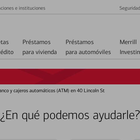
ciones e instituciones
Segurida
etas
Préstamos
Préstamos
Merrill
rédito
para vivienda
para automóviles
Investi
banco y cajeros automáticos (ATM) en 40 Lincoln St
¿En qué podemos ayudarle?