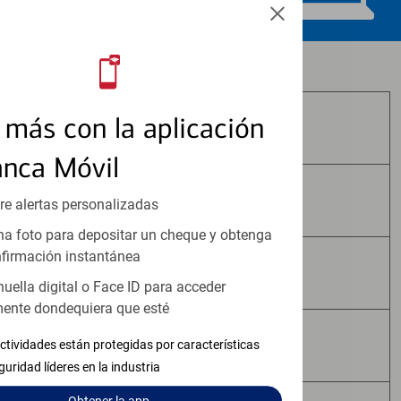
Los productos de inversión y seguros:
más con la aplicación
No Están Asegurados por FDIC
anca Móvil
No Tienen Garantía Bancaria
re alertas personalizadas
a foto para depositar un cheque y obtenga
firmación instantánea
Pueden Perder Valor
huella digital o Face ID para acceder
ente dondequiera que esté
No Constituyen Depósitos
ctividades están protegidas por características
guridad líderes en la industria