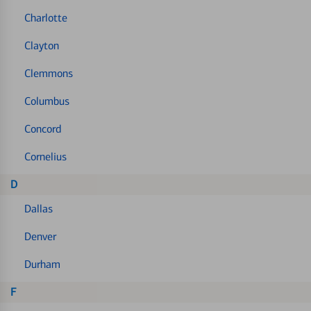
Charlotte
Clayton
Clemmons
Columbus
Concord
Cornelius
D
Dallas
Denver
Durham
F