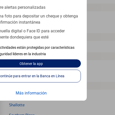
re alertas personalizadas
N
a foto para depositar un cheque y obtenga
New Bern
firmación instantánea
Newton
huella digital o Face ID para acceder
P
ente dondequiera que esté
Pineville
ctividades están protegidas por características
guridad líderes en la industria
R
Obtener
la app
Raleigh
Reidsville
Continúe para entrar en la Banca en Línea
S
Más información
Salisbury
Shallotte