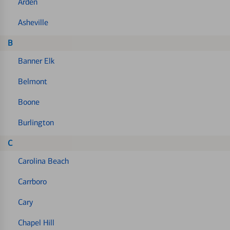
Arden
Asheville
B
Banner Elk
Belmont
Boone
Burlington
C
Carolina Beach
Carrboro
Cary
Chapel Hill