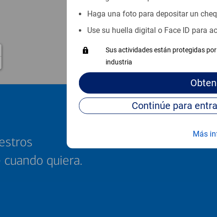
Haga una foto para depositar un che
Use su huella digital o Face ID para 
Sus actividades están protegidas por 
industria
Obten
Más in
estros
e cuando quiera.