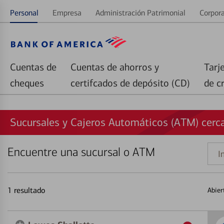
Personal
Empresa
Administración Patrimonial
Corpora
Cuentas de
Cuentas de ahorros y
Tarj
cheques
certifcados de depósito (CD)
de c
Sucursales y Cajeros Automáticos (ATM) cerca
Encuentre una sucursal o ATM
Indi
una
direc
1
resultado
Abier