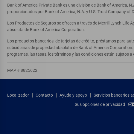
Bank of America Private Bank es una división de Bank of America, N.
proporcionados por Bank of America, N.A. y U.S. Trust Company of D
Los Productos de Seguros se ofrecen a través de Merrill Lynch Life 
absoluta de Bank of America Corporation.
Los productos bancarios, de tarjetas de crédito, préstamos para auto
subsidiarias de propiedad absoluta de Bank of America Corporation. 
programas, las tasas, los términos y las condiciones están sujetos a 
MAP # 8825622
Localizador
Contacto
Ayuda y apoyo
Servicios bancarios a
Sus opciones de privacidad