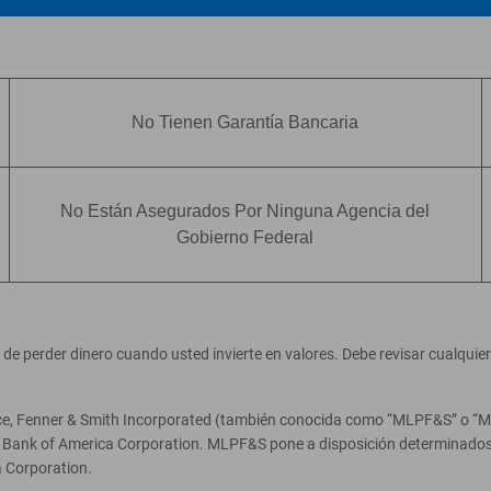
No Tienen Garantía Bancaria
No Están Asegurados Por Ninguna Agencia del
Gobierno Federal
ad de perder dinero cuando usted invierte en valores. Debe revisar cualqui
ce, Fenner & Smith Incorporated (también conocida como “MLPF&S” o “Merr
e Bank of America Corporation. MLPF&S pone a disposición determinados 
 Corporation.