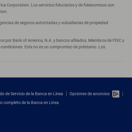
ca Corporation. Los servicios fiduciarios y de fideicomisos son
tion.
agencias de seguros autorizadas y subsidiarias de propiedad
ados por Bank of America, N.A. y bancos afiliados, Miembros de FDIC y
 y condiciones. Este no es un compromiso de préstamo. Los
do de Servicio de la Banca en Línea
Opciones de anuncios
tio completo de la Banca en Línea