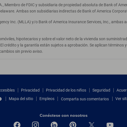
A., Miembro de FDIC y subsidiaria de propiedad absoluta de Bank of Ameri
elaware. Ambas son subsidiarias indirectas de Bank of America Corpora
Agency Inc. (MLLA) y/o Bank of America Insurance Services, Inc., ambas 
móviles, hipotecarios y sobre el valor neto de la vivienda son suministr
El crédito y la garantía están sujetos a aprobación. Se aplican términos
cambios sin previo aviso.
ccesibles
Privacidad
Privacidad de los niños
Seguridad
Acuer
Mapa del sitio
Empleos
Ver si
Comparta sus comentarios
Conéctese con nosotros