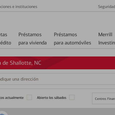
ciones e instituciones
Segurida
etas
Préstamos
Préstamos
Merrill
rédito
para vivienda
para automóviles
Investi
 de Shallotte, NC
que
ción
tos actualmente
Abierto los sábados
Centros Finan