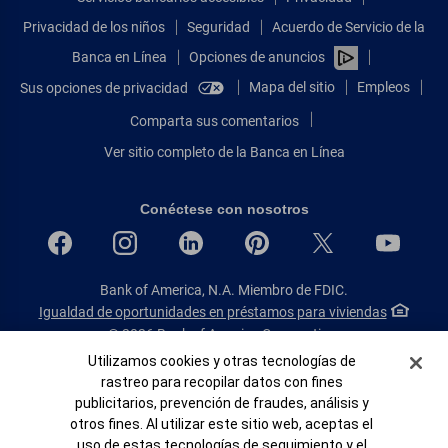
Privacidad de los niños
Seguridad
Acuerdo de Servicio de la
Banca en Línea
Opciones de anuncios
Mapa del sitio
Empleos
Sus opciones de privacidad
Comparta sus comentarios
Ver sitio completo de la Banca en Línea
Conéctese con nosotros
Bank of America, N.A. Miembro de FDIC.
Igualdad de oportunidades en préstamos para viviendas
© 2026 Bank of America Corporation.
Todos Los Derechos Reservados.
Banner de Cookies
Utilizamos cookies y otras tecnologías de
rastreo para recopilar datos con fines
Patente: patents.bankofamerica.com
publicitarios, prevención de fraudes, análisis y
otros fines. Al utilizar este sitio web, aceptas el
uso de estas tecnologías de seguimiento y el