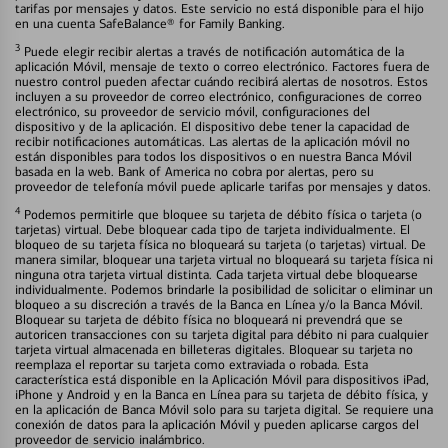
tarifas por mensajes y datos. Este servicio no está disponible para el hijo
en una cuenta SafeBalance® for Family Banking.
3
Puede elegir recibir alertas a través de notificación automática de la
aplicación Móvil, mensaje de texto o correo electrónico. Factores fuera de
nuestro control pueden afectar cuándo recibirá alertas de nosotros. Estos
incluyen a su proveedor de correo electrónico, configuraciones de correo
electrónico, su proveedor de servicio móvil, configuraciones del
dispositivo y de la aplicación. El dispositivo debe tener la capacidad de
recibir notificaciones automáticas. Las alertas de la aplicación móvil no
están disponibles para todos los dispositivos o en nuestra Banca Móvil
basada en la web. Bank of America no cobra por alertas, pero su
proveedor de telefonía móvil puede aplicarle tarifas por mensajes y datos.
4
Podemos permitirle que bloquee su tarjeta de débito física o tarjeta (o
tarjetas) virtual. Debe bloquear cada tipo de tarjeta individualmente. El
bloqueo de su tarjeta física no bloqueará su tarjeta (o tarjetas) virtual. De
manera similar, bloquear una tarjeta virtual no bloqueará su tarjeta física ni
ninguna otra tarjeta virtual distinta. Cada tarjeta virtual debe bloquearse
individualmente. Podemos brindarle la posibilidad de solicitar o eliminar un
bloqueo a su discreción a través de la Banca en Línea y/o la Banca Móvil.
Bloquear su tarjeta de débito física no bloqueará ni prevendrá que se
autoricen transacciones con su tarjeta digital para débito ni para cualquier
tarjeta virtual almacenada en billeteras digitales. Bloquear su tarjeta no
reemplaza el reportar su tarjeta como extraviada o robada. Esta
característica está disponible en la Aplicación Móvil para dispositivos iPad,
iPhone y Android y en la Banca en Línea para su tarjeta de débito física, y
en la aplicación de Banca Móvil solo para su tarjeta digital. Se requiere una
conexión de datos para la aplicación Móvil y pueden aplicarse cargos del
proveedor de servicio inalámbrico.