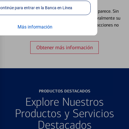
Débito⁴
Continúe para entrar en la Banca en Línea
Extraviar una tarjeta es más común de lo que parece. Sin
embargo, puede bloquear y desbloquear temporalmente su
tarjeta de débito para ayudar a prevenir transacciones no
Más información
autorizadas.
Obtener más información
PRODUCTOS DESTACADOS
Explore Nuestros
Productos y Servicios
Destacados