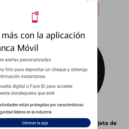
Obtener más información
más con la aplicación
anca Móvil
re alertas personalizadas
a foto para depositar un cheque y obtenga
firmación instantánea
huella digital o Face ID para acceder
ente dondequiera que esté
ctividades están protegidas por características
guridad líderes en la industria
Bloquear y Desbloquear una Tarjeta de
Obtener
la app