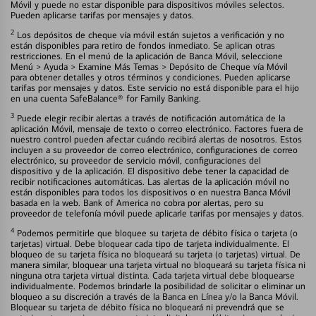
Móvil y puede no estar disponible para dispositivos móviles selectos.
Pueden aplicarse tarifas por mensajes y datos.
2
Los depósitos de cheque vía móvil están sujetos a verificación y no
están disponibles para retiro de fondos inmediato. Se aplican otras
restricciones. En el menú de la aplicación de Banca Móvil, seleccione
Menú > Ayuda > Examine Más Temas > Depósito de Cheque vía Móvil
para obtener detalles y otros términos y condiciones. Pueden aplicarse
tarifas por mensajes y datos. Este servicio no está disponible para el hijo
en una cuenta SafeBalance® for Family Banking.
3
Puede elegir recibir alertas a través de notificación automática de la
aplicación Móvil, mensaje de texto o correo electrónico. Factores fuera de
nuestro control pueden afectar cuándo recibirá alertas de nosotros. Estos
incluyen a su proveedor de correo electrónico, configuraciones de correo
electrónico, su proveedor de servicio móvil, configuraciones del
dispositivo y de la aplicación. El dispositivo debe tener la capacidad de
recibir notificaciones automáticas. Las alertas de la aplicación móvil no
están disponibles para todos los dispositivos o en nuestra Banca Móvil
basada en la web. Bank of America no cobra por alertas, pero su
proveedor de telefonía móvil puede aplicarle tarifas por mensajes y datos.
4
Podemos permitirle que bloquee su tarjeta de débito física o tarjeta (o
tarjetas) virtual. Debe bloquear cada tipo de tarjeta individualmente. El
bloqueo de su tarjeta física no bloqueará su tarjeta (o tarjetas) virtual. De
manera similar, bloquear una tarjeta virtual no bloqueará su tarjeta física ni
ninguna otra tarjeta virtual distinta. Cada tarjeta virtual debe bloquearse
individualmente. Podemos brindarle la posibilidad de solicitar o eliminar un
bloqueo a su discreción a través de la Banca en Línea y/o la Banca Móvil.
Bloquear su tarjeta de débito física no bloqueará ni prevendrá que se