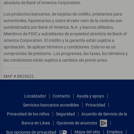
absoluta de Bank of America Corporation.
Los productos bancarios, de tarjetas de crédito, préstamos para
automóviles, hipotecarios y sobre el valor neto de la vivienda son
suministrados por Bank of America, N.A. y bancos afiliados,
Miembros de FDIC y subsidiarias de propiedad absoluta de Bank of
America Corporation. El crédito y la garantía están sujetos a
aprobación. Se aplican términos y condiciones. Este no es un
compromiso de préstamo. Los programas, las tasas, los términos y
las condiciones están sujetos a cambios sin previo aviso.
MAP # 8825622
Localizador
Contacto
Ayuda y apoyo
Servicios bancarios accesibles
Privacidad
Privacidad de los niños
Seguridad
Acuerdo de Servicio de la
Banca en Línea
Opciones de anuncios
Mapa del sitio
Empleos
Sus opciones de privacidad