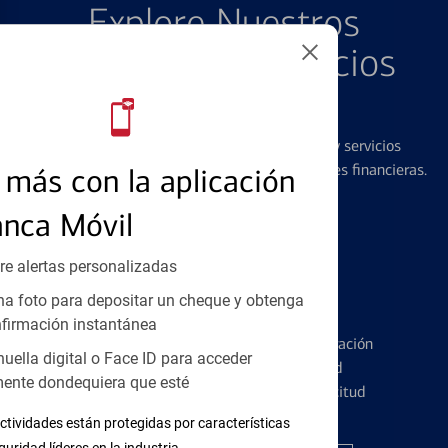
Explore Nuestros
Productos y Servicios
Destacados
Ofrecemos una amplia gama de productos y servicios
diseñados para ayudar con todas sus necesidades financieras.
más con la aplicación
anca Móvil
re alertas personalizadas
a foto para depositar un cheque y obtenga
Tarjetas de Crédito
firmación instantánea
Conozca los pormenores de la administración
huella digital o Face ID para acceder
de tarjetas de crédito y la identidad
ente dondequiera que esté
financiera antes de presentar una solicitud
ctividades están protegidas por características