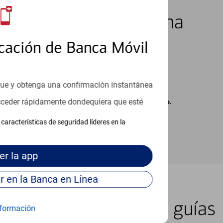
los 7 días de la semana
cación de Banca Móvil
que y obtenga una confirmación instantánea
acceder rápidamente dondequiera que esté
carse cargos de su proveedor por mensajes de texto.
características de seguridad líderes en la
er
la app
Continúe para entrar en la Banca en Línea
er lugar con nuestras guías
formación