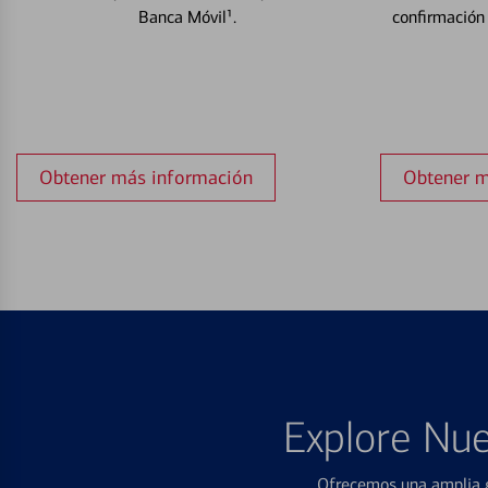
Banca Móvil¹.
confirmación
Obtener más información
Obtener m
Explore Nue
Ofrecemos una amplia g