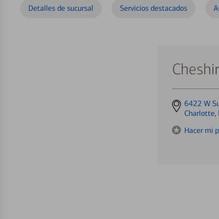
Detalles de sucursal
Servicios destacados
A
Cheshi
Get
6422 W Su
directions
Charlotte
to
Hacer mi p