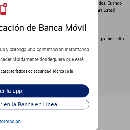
ocio, su futuro se mueve de acuerdo con sus necesidades. Cuando
abajará con usted en un momento que sea adecuado para usted.
cación de Banca Móvil
en línea puede ayudar a proporcionar las respuestas que necesita.
en línea
que y obtenga una confirmación instantánea
acceder rápidamente dondequiera que esté
características de seguridad líderes en la
er
la app
Continúe para entrar en la Banca en Línea
Charlotte
formación