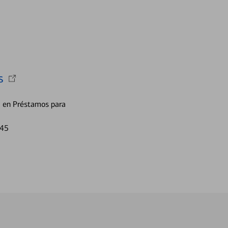
s
a en Préstamos para
145