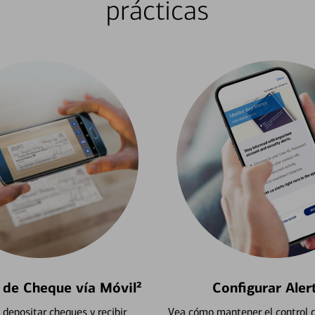
prácticas
 de Cheque vía Móvil²
Configurar Aler
depositar cheques y recibir
Vea cómo mantener el control d