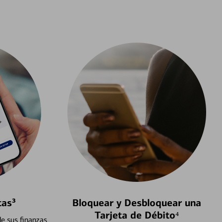
tas³
Bloquear y Desbloquear una
Tarjeta de Débito⁴
e sus finanzas