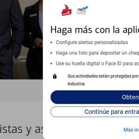
inicio o crecimiento de su neg
esté listo, un especialista tr
Programe una cita
Haga más con la apli
Vea si nuestro centro de ayuda 
Configure alertas personalizadas
Visite nuestro centro de ayuda 
Haga una foto para depositar un che
Use su huella digital o Face ID para 
Sus actividades están protegidas por 
industria
Obten
istas y asesores locales en 
Más in