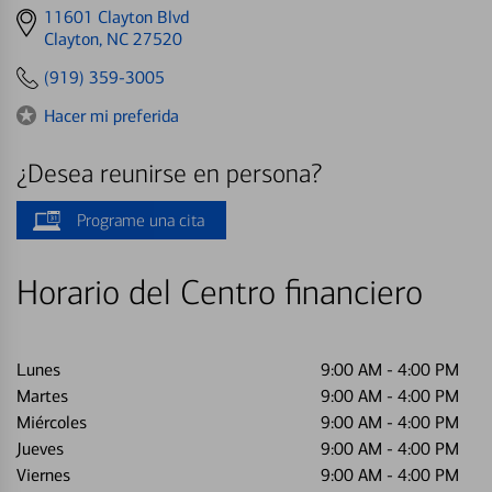
Get
11601 Clayton Blvd
directions
Clayton, NC 27520
to
(919) 359-3005
Hacer mi preferida
¿Desea reunirse en persona?
Programe una cita
Horario del Centro financiero
Lunes
9:00 AM
-
4:00 PM
Martes
9:00 AM
-
4:00 PM
Miércoles
9:00 AM
-
4:00 PM
Jueves
9:00 AM
-
4:00 PM
Viernes
9:00 AM
-
4:00 PM