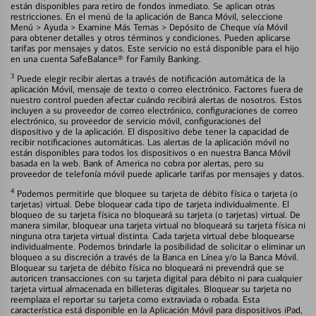
están disponibles para retiro de fondos inmediato. Se aplican otras
restricciones. En el menú de la aplicación de Banca Móvil, seleccione
Menú > Ayuda > Examine Más Temas > Depósito de Cheque vía Móvil
para obtener detalles y otros términos y condiciones. Pueden aplicarse
tarifas por mensajes y datos. Este servicio no está disponible para el hijo
en una cuenta SafeBalance® for Family Banking.
3
Puede elegir recibir alertas a través de notificación automática de la
aplicación Móvil, mensaje de texto o correo electrónico. Factores fuera de
nuestro control pueden afectar cuándo recibirá alertas de nosotros. Estos
incluyen a su proveedor de correo electrónico, configuraciones de correo
electrónico, su proveedor de servicio móvil, configuraciones del
dispositivo y de la aplicación. El dispositivo debe tener la capacidad de
recibir notificaciones automáticas. Las alertas de la aplicación móvil no
están disponibles para todos los dispositivos o en nuestra Banca Móvil
basada en la web. Bank of America no cobra por alertas, pero su
proveedor de telefonía móvil puede aplicarle tarifas por mensajes y datos.
4
Podemos permitirle que bloquee su tarjeta de débito física o tarjeta (o
tarjetas) virtual. Debe bloquear cada tipo de tarjeta individualmente. El
bloqueo de su tarjeta física no bloqueará su tarjeta (o tarjetas) virtual. De
manera similar, bloquear una tarjeta virtual no bloqueará su tarjeta física ni
ninguna otra tarjeta virtual distinta. Cada tarjeta virtual debe bloquearse
individualmente. Podemos brindarle la posibilidad de solicitar o eliminar un
bloqueo a su discreción a través de la Banca en Línea y/o la Banca Móvil.
Bloquear su tarjeta de débito física no bloqueará ni prevendrá que se
autoricen transacciones con su tarjeta digital para débito ni para cualquier
tarjeta virtual almacenada en billeteras digitales. Bloquear su tarjeta no
reemplaza el reportar su tarjeta como extraviada o robada. Esta
característica está disponible en la Aplicación Móvil para dispositivos iPad,