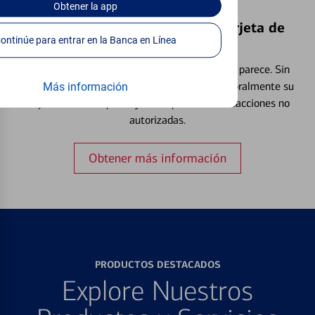
Obtener
la app
Bloquear y Desbloquear una Tarjeta de
Continúe para entrar en la Banca en Línea
Débito⁴
Extraviar una tarjeta es más común de lo que parece. Sin
embargo, puede bloquear y desbloquear temporalmente su
Más información
tarjeta de débito para ayudar a prevenir transacciones no
autorizadas.
Obtener más información
PRODUCTOS DESTACADOS
Explore Nuestros