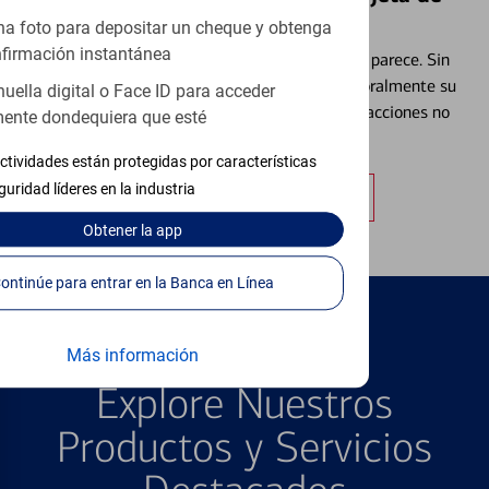
Débito⁴
a foto para depositar un cheque y obtenga
firmación instantánea
Extraviar una tarjeta es más común de lo que parece. Sin
embargo, puede bloquear y desbloquear temporalmente su
huella digital o Face ID para acceder
tarjeta de débito para ayudar a prevenir transacciones no
ente dondequiera que esté
autorizadas.
ctividades están protegidas por características
guridad líderes en la industria
Obtener más información
Obtener
la app
Continúe para entrar en la Banca en Línea
Más información
PRODUCTOS DESTACADOS
Explore Nuestros
Productos y Servicios