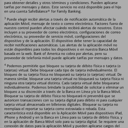
para obtener detalles y otros términos y condiciones. Pueden aplicarse
tarifas por mensajes y datos. Este servicio no está disponible para el hijo
en una cuenta SafeBalance® for Family Banking.
3
Puede elegir recibir alertas a través de notificación automática de la
aplicación Móvil, mensaje de texto o correo electrónico. Factores fuera de
nuestro control pueden afectar cuándo recibirá alertas de nosotros. Estos
incluyen a su proveedor de correo electrónico, configuraciones de correo
electrónico, su proveedor de servicio móvil, configuraciones del
dispositivo y de la aplicación. El dispositivo debe tener la capacidad de
recibir notificaciones automáticas. Las alertas de la aplicación móvil no
están disponibles para todos los dispositivos o en nuestra Banca Móvil
basada en la web. Bank of America no cobra por alertas, pero su
proveedor de telefonía móvil puede aplicarle tarifas por mensajes y datos.
4
Podemos permitirle que bloquee su tarjeta de débito física o tarjeta (o
tarjetas) virtual. Debe bloquear cada tipo de tarjeta individualmente. El
bloqueo de su tarjeta física no bloqueará su tarjeta (o tarjetas) virtual. De
manera similar, bloquear una tarjeta virtual no bloqueará su tarjeta física ni
ninguna otra tarjeta virtual distinta. Cada tarjeta virtual debe bloquearse
individualmente. Podemos brindarle la posibilidad de solicitar o eliminar un
bloqueo a su discreción a través de la Banca en Línea y/o la Banca Móvil.
Bloquear su tarjeta de débito física no bloqueará ni prevendrá que se
autoricen transacciones con su tarjeta digital para débito ni para cualquier
tarjeta virtual almacenada en billeteras digitales. Bloquear su tarjeta no
reemplaza el reportar su tarjeta como extraviada o robada. Esta
característica está disponible en la Aplicación Móvil para dispositivos iPad,
iPhone y Android y en la Banca en Línea para su tarjeta de débito física, y
en la aplicación de Banca Móvil solo para su tarjeta digital. Se requiere una
conexión de datos para la aplicación Móvil y pueden aplicarse cargos del