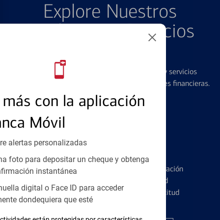
Explore Nuestros
Productos y Servicios
Destacados
Ofrecemos una amplia gama de productos y servicios
diseñados para ayudar con todas sus necesidades financieras.
más con la aplicación
anca Móvil
re alertas personalizadas
Tarjetas de Crédito
a foto para depositar un cheque y obtenga
Conozca los pormenores de la administración
firmación instantánea
de tarjetas de crédito y la identidad
huella digital o Face ID para acceder
financiera antes de presentar una solicitud
ente dondequiera que esté
ctividades están protegidas por características