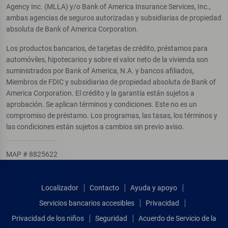
Agency Inc. (MLLA) y/o Bank of America Insurance Services, Inc.,
ambas agencias de seguros autorizadas y subsidiarias de propiedad
absoluta de Bank of America Corporation.
Los productos bancarios, de tarjetas de crédito, préstamos para
automóviles, hipotecarios y sobre el valor neto de la vivienda son
suministrados por Bank of America, N.A. y bancos afiliados,
Miembros de FDIC y subsidiarias de propiedad absoluta de Bank of
America Corporation. El crédito y la garantía están sujetos a
aprobación. Se aplican términos y condiciones. Este no es un
compromiso de préstamo. Los programas, las tasas, los términos y
las condiciones están sujetos a cambios sin previo aviso.
MAP # 8825622
Localizador
Contacto
Ayuda y apoyo
Servicios bancarios accesibles
Privacidad
Privacidad de los niños
Seguridad
Acuerdo de Servicio de la