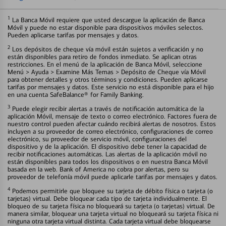
1
La Banca Móvil requiere que usted descargue la aplicación de Banca
Móvil y puede no estar disponible para dispositivos móviles selectos.
Pueden aplicarse tarifas por mensajes y datos.
2
Los depósitos de cheque vía móvil están sujetos a verificación y no
están disponibles para retiro de fondos inmediato. Se aplican otras
restricciones. En el menú de la aplicación de Banca Móvil, seleccione
Menú > Ayuda > Examine Más Temas > Depósito de Cheque vía Móvil
para obtener detalles y otros términos y condiciones. Pueden aplicarse
tarifas por mensajes y datos. Este servicio no está disponible para el hijo
en una cuenta SafeBalance® for Family Banking.
3
Puede elegir recibir alertas a través de notificación automática de la
aplicación Móvil, mensaje de texto o correo electrónico. Factores fuera de
nuestro control pueden afectar cuándo recibirá alertas de nosotros. Estos
incluyen a su proveedor de correo electrónico, configuraciones de correo
electrónico, su proveedor de servicio móvil, configuraciones del
dispositivo y de la aplicación. El dispositivo debe tener la capacidad de
recibir notificaciones automáticas. Las alertas de la aplicación móvil no
están disponibles para todos los dispositivos o en nuestra Banca Móvil
basada en la web. Bank of America no cobra por alertas, pero su
proveedor de telefonía móvil puede aplicarle tarifas por mensajes y datos.
4
Podemos permitirle que bloquee su tarjeta de débito física o tarjeta (o
tarjetas) virtual. Debe bloquear cada tipo de tarjeta individualmente. El
bloqueo de su tarjeta física no bloqueará su tarjeta (o tarjetas) virtual. De
manera similar, bloquear una tarjeta virtual no bloqueará su tarjeta física ni
ninguna otra tarjeta virtual distinta. Cada tarjeta virtual debe bloquearse