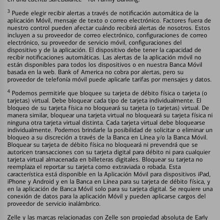
3
Puede elegir recibir alertas a través de notificación automática de la
aplicación Móvil, mensaje de texto o correo electrónico. Factores fuera de
nuestro control pueden afectar cuándo recibirá alertas de nosotros. Estos
incluyen a su proveedor de correo electrónico, configuraciones de correo
electrónico, su proveedor de servicio móvil, configuraciones del
dispositivo y de la aplicación. El dispositivo debe tener la capacidad de
recibir notificaciones automáticas. Las alertas de la aplicación móvil no
están disponibles para todos los dispositivos o en nuestra Banca Móvil
basada en la web. Bank of America no cobra por alertas, pero su
proveedor de telefonía móvil puede aplicarle tarifas por mensajes y datos.
4
Podemos permitirle que bloquee su tarjeta de débito física o tarjeta (o
tarjetas) virtual. Debe bloquear cada tipo de tarjeta individualmente. El
bloqueo de su tarjeta física no bloqueará su tarjeta (o tarjetas) virtual. De
manera similar, bloquear una tarjeta virtual no bloqueará su tarjeta física ni
ninguna otra tarjeta virtual distinta. Cada tarjeta virtual debe bloquearse
individualmente. Podemos brindarle la posibilidad de solicitar o eliminar un
bloqueo a su discreción a través de la Banca en Línea y/o la Banca Móvil.
Bloquear su tarjeta de débito física no bloqueará ni prevendrá que se
autoricen transacciones con su tarjeta digital para débito ni para cualquier
tarjeta virtual almacenada en billeteras digitales. Bloquear su tarjeta no
reemplaza el reportar su tarjeta como extraviada o robada. Esta
característica está disponible en la Aplicación Móvil para dispositivos iPad,
iPhone y Android y en la Banca en Línea para su tarjeta de débito física, y
en la aplicación de Banca Móvil solo para su tarjeta digital. Se requiere una
conexión de datos para la aplicación Móvil y pueden aplicarse cargos del
proveedor de servicio inalámbrico.
Zelle y las marcas relacionadas con Zelle son propiedad absoluta de Early