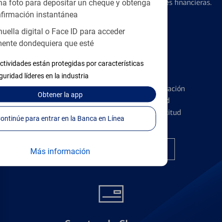
diseñados para ayudar con todas sus necesidades financieras.
a foto para depositar un cheque y obtenga
firmación instantánea
huella digital o Face ID para acceder
ente dondequiera que esté
ctividades están protegidas por características
Tarjetas de Crédito
guridad líderes en la industria
Conozca los pormenores de la administración
Obtener
la app
de tarjetas de crédito y la identidad
financiera antes de presentar una solicitud
Continúe para entrar en la Banca en Línea
Encuentre la tarjeta correcta
Más información