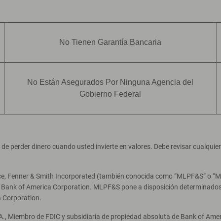
No Tienen Garantía Bancaria
No Están Asegurados Por Ninguna Agencia del
Gobierno Federal
ad de perder dinero cuando usted invierte en valores. Debe revisar cualqui
ce, Fenner & Smith Incorporated (también conocida como “MLPF&S” o “Merr
e Bank of America Corporation. MLPF&S pone a disposición determinados 
 Corporation.
A., Miembro de FDIC y subsidiaria de propiedad absoluta de Bank of Ameri