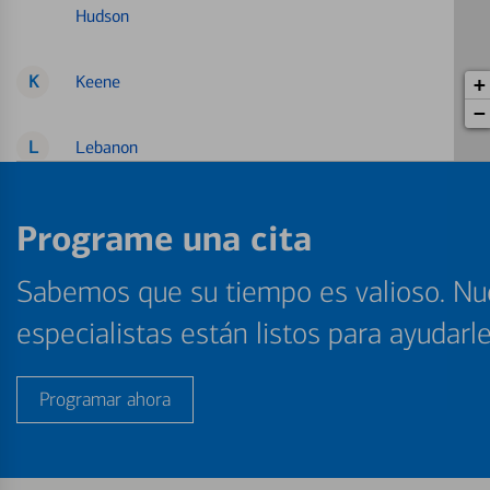
Hudson
K
Keene
+
−
L
Lebanon
Londonderry
Programe una cita
M
Manchester
Sabemos que su tiempo es valioso. Nu
N
Nashua
especialistas están listos para ayudarl
P
Portsmouth
Programar ahora
S
Salem
Seabrook