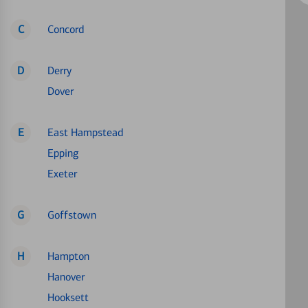
C
Concord
D
Derry
Dover
E
East Hampstead
Epping
Exeter
G
Goffstown
H
Hampton
Hanover
Hooksett