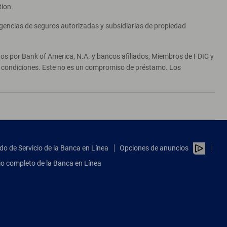
tion.
agencias de seguros autorizadas y subsidiarias de propiedad
ados por Bank of America, N.A. y bancos afiliados, Miembros de FDIC y
 y condiciones. Este no es un compromiso de préstamo. Los
do de Servicio de la Banca en Línea
Opciones de anuncios
tio completo de la Banca en Línea