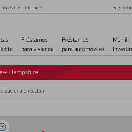
ciones e instituciones
Segurida
etas
Préstamos
Préstamos
Merrill
rédito
para vivienda
para automóviles
Investi
New Hampshire
que
ción