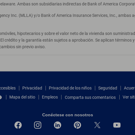
elaware. Ambas son subsidiarias indirectas de Bank of America Corpora
Agency Inc. (MLLA) y/o Bank of America Insurance Services, Inc., ambas 
móviles, hipotecarios y sobre el valor neto de la vivienda son suministr
El crédito y la garantía están sujetos a aprobación. Se aplican términos
cambios sin previo aviso.
ccesibles
Privacidad
Privacidad de los niños
Seguridad
Acuer
Mapa del sitio
Empleos
Ver si
Comparta sus comentarios
Conéctese con nosotros