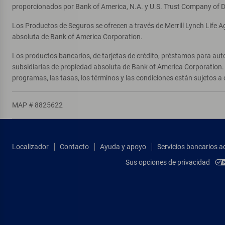
proporcionados por Bank of America, N.A. y U.S. Trust Company of D
Los Productos de Seguros se ofrecen a través de Merrill Lynch Life 
absoluta de Bank of America Corporation.
Los productos bancarios, de tarjetas de crédito, préstamos para auto
subsidiarias de propiedad absoluta de Bank of America Corporation. 
programas, las tasas, los términos y las condiciones están sujetos a 
MAP # 8825622
Localizador
Contacto
Ayuda y apoyo
Servicios bancarios a
Sus opciones de privacidad