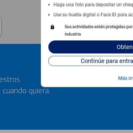
Haga una foto para depositar un che
Use su huella digital o Face ID para 
Sus actividades están protegidas por 
industria
Obten
estros
Más in
e cuando quiera.