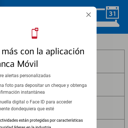
Programar ahora
Los productos de inversión y seguros:
más con la aplicación
anca Móvil
No Están Asegurados por FDIC
re alertas personalizadas
No Tienen Garantía Bancaria
a foto para depositar un cheque y obtenga
firmación instantánea
huella digital o Face ID para acceder
Pueden Perder Valor
ente dondequiera que esté
ctividades están protegidas por características
guridad líderes en la industria