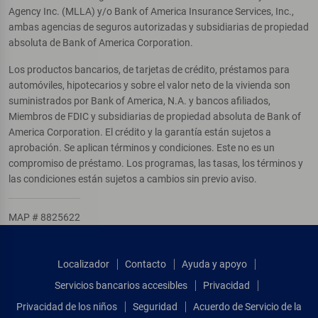
Agency Inc. (MLLA) y/o Bank of America Insurance Services, Inc.,
ambas agencias de seguros autorizadas y subsidiarias de propiedad
absoluta de Bank of America Corporation.
Los productos bancarios, de tarjetas de crédito, préstamos para
automóviles, hipotecarios y sobre el valor neto de la vivienda son
suministrados por Bank of America, N.A. y bancos afiliados,
Miembros de FDIC y subsidiarias de propiedad absoluta de Bank of
America Corporation. El crédito y la garantía están sujetos a
aprobación. Se aplican términos y condiciones. Este no es un
compromiso de préstamo. Los programas, las tasas, los términos y
las condiciones están sujetos a cambios sin previo aviso.
MAP # 8825622
Localizador
Contacto
Ayuda y apoyo
Servicios bancarios accesibles
Privacidad
Privacidad de los niños
Seguridad
Acuerdo de Servicio de la