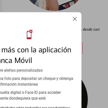
Configurar Alertas³
Vea cómo mantener el control de sus finanzas desde casi
cualquier lugar.
más con la aplicación
Obtener más información
anca Móvil
re alertas personalizadas
a foto para depositar un cheque y obtenga
firmación instantánea
huella digital o Face ID para acceder
ente dondequiera que esté