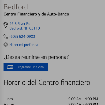
Bedford
Centro Financiero y de Auto-Banco
Get
46 S River Rd
directions
Bedford, NH 03110
to
(603) 624-0903
Hacer mi preferida
¿Desea reunirse en persona?
Programe una cita
Horario del Centro financiero
Lunes
9:00 AM
-
4:00 PM
Martes
9:00 AM
-
4:00 PM