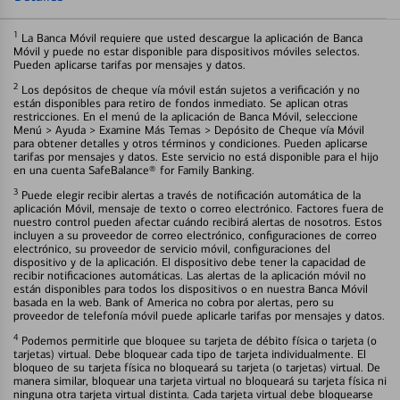
1
La Banca Móvil requiere que usted descargue la aplicación de Banca
Móvil y puede no estar disponible para dispositivos móviles selectos.
Pueden aplicarse tarifas por mensajes y datos.
2
Los depósitos de cheque vía móvil están sujetos a verificación y no
están disponibles para retiro de fondos inmediato. Se aplican otras
restricciones. En el menú de la aplicación de Banca Móvil, seleccione
Menú > Ayuda > Examine Más Temas > Depósito de Cheque vía Móvil
para obtener detalles y otros términos y condiciones. Pueden aplicarse
tarifas por mensajes y datos. Este servicio no está disponible para el hijo
en una cuenta SafeBalance® for Family Banking.
3
Puede elegir recibir alertas a través de notificación automática de la
aplicación Móvil, mensaje de texto o correo electrónico. Factores fuera de
nuestro control pueden afectar cuándo recibirá alertas de nosotros. Estos
incluyen a su proveedor de correo electrónico, configuraciones de correo
electrónico, su proveedor de servicio móvil, configuraciones del
dispositivo y de la aplicación. El dispositivo debe tener la capacidad de
recibir notificaciones automáticas. Las alertas de la aplicación móvil no
están disponibles para todos los dispositivos o en nuestra Banca Móvil
basada en la web. Bank of America no cobra por alertas, pero su
proveedor de telefonía móvil puede aplicarle tarifas por mensajes y datos.
4
Podemos permitirle que bloquee su tarjeta de débito física o tarjeta (o
tarjetas) virtual. Debe bloquear cada tipo de tarjeta individualmente. El
bloqueo de su tarjeta física no bloqueará su tarjeta (o tarjetas) virtual. De
manera similar, bloquear una tarjeta virtual no bloqueará su tarjeta física ni
ninguna otra tarjeta virtual distinta. Cada tarjeta virtual debe bloquearse