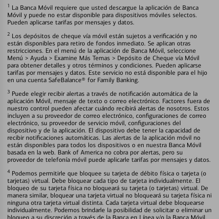
1
La Banca Móvil requiere que usted descargue la aplicación de Banca
Móvil y puede no estar disponible para dispositivos móviles selectos.
Pueden aplicarse tarifas por mensajes y datos.
2
Los depósitos de cheque vía móvil están sujetos a verificación y no
están disponibles para retiro de fondos inmediato. Se aplican otras
restricciones. En el menú de la aplicación de Banca Móvil, seleccione
Menú > Ayuda > Examine Más Temas > Depósito de Cheque vía Móvil
para obtener detalles y otros términos y condiciones. Pueden aplicarse
tarifas por mensajes y datos. Este servicio no está disponible para el hijo
en una cuenta SafeBalance® for Family Banking.
3
Puede elegir recibir alertas a través de notificación automática de la
aplicación Móvil, mensaje de texto o correo electrónico. Factores fuera de
nuestro control pueden afectar cuándo recibirá alertas de nosotros. Estos
incluyen a su proveedor de correo electrónico, configuraciones de correo
electrónico, su proveedor de servicio móvil, configuraciones del
dispositivo y de la aplicación. El dispositivo debe tener la capacidad de
recibir notificaciones automáticas. Las alertas de la aplicación móvil no
están disponibles para todos los dispositivos o en nuestra Banca Móvil
basada en la web. Bank of America no cobra por alertas, pero su
proveedor de telefonía móvil puede aplicarle tarifas por mensajes y datos.
4
Podemos permitirle que bloquee su tarjeta de débito física o tarjeta (o
tarjetas) virtual. Debe bloquear cada tipo de tarjeta individualmente. El
bloqueo de su tarjeta física no bloqueará su tarjeta (o tarjetas) virtual. De
manera similar, bloquear una tarjeta virtual no bloqueará su tarjeta física ni
ninguna otra tarjeta virtual distinta. Cada tarjeta virtual debe bloquearse
individualmente. Podemos brindarle la posibilidad de solicitar o eliminar un
bloqueo a su discreción a través de la Banca en Línea y/o la Banca Móvil.