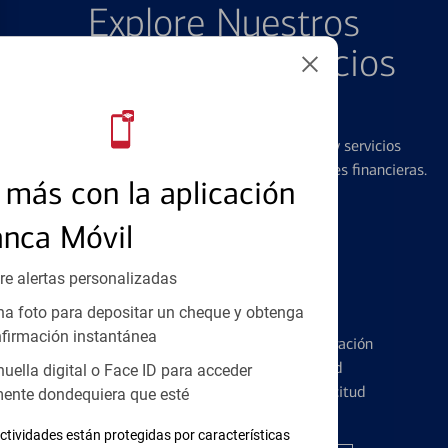
Explore Nuestros
Productos y Servicios
Destacados
Ofrecemos una amplia gama de productos y servicios
diseñados para ayudar con todas sus necesidades financieras.
más con la aplicación
anca Móvil
re alertas personalizadas
Tarjetas de Crédito
a foto para depositar un cheque y obtenga
firmación instantánea
Conozca los pormenores de la administración
de tarjetas de crédito y la identidad
huella digital o Face ID para acceder
financiera antes de presentar una solicitud
ente dondequiera que esté
ctividades están protegidas por características