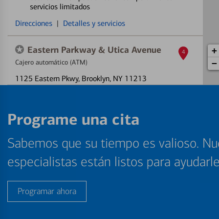
servicios limitados
Direcciones
|
Detalles y servicios
Eastern Parkway & Utica Avenue
+
4
Cajero automático (ATM)
−
1125 Eastern Pkwy
, Brooklyn, NY 11213
Cajero automático (ATM) fuera de servicio
Direcciones
|
Detalles y servicios
Programe una cita
15 Newkirk Place
Sabemos que su tiempo es valioso. Nu
5
Cajero automático (ATM)
especialistas están listos para ayudarl
15 Newkirk Pl
, Brooklyn, NY 11226
Direcciones
|
Detalles y servicios
Programar ahora
1080 Mcdonald Ave
6