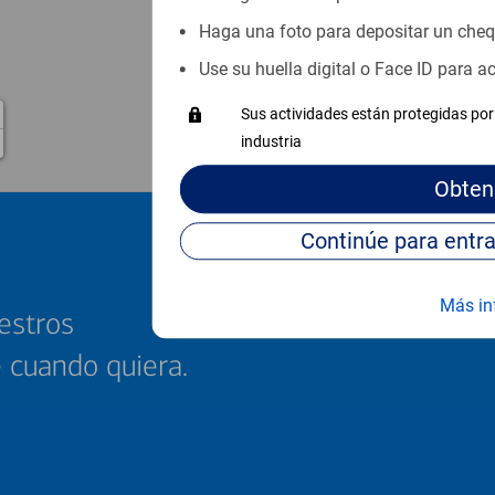
11
Haga una foto para depositar un che
33
Use su huella digital o Face ID para 
34
9
Sus actividades están protegidas por 
37
industria
Obten
Más in
estros
e cuando quiera.