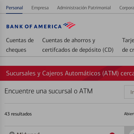
Personal
Empresa
Administración Patrimonial
Corpora
Cuentas de
Cuentas de ahorros y
Tarj
cheques
certifcados de depósito (CD)
de c
Sucursales y Cajeros Automáticos (ATM) cerc
Encuentre una sucursal o ATM
Indi
una
direc
43
resultados
Abier