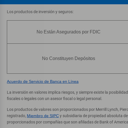
1080 Mcdonald Ave
, Brooklyn, NY 11230
Los productos de inversión y seguros:
Direcciones
|
Detalles y servicios
Mapleton
No Están Asegurados por FDIC
7
Centros financieros y cajero automático (ATM)
6601 18th Ave
, Brooklyn, NY 11204
Direcciones
|
Detalles y servicios
No Constituyen Depósitos
76 Court St
8
Acuerdo de Servicio de Banca en Línea
Centros financieros y cajero automático (ATM)
76 Court St STE 1
, Brooklyn, NY 11201
La inversión en valores implica riesgos, y siempre existe la posibilid
fiscales o legales con un asesor fiscal o legal personal.
Direcciones
|
Detalles y servicios
Los productos de valores son proporcionados por Merrill Lynch, Pier
Cropsey Avenue
registrado,
Miembro de SIPC
y subsidiaria de propiedad absoluta d
9
proporcionados por compañías que son afiliadas de Bank of America
Cajero automático (ATM)