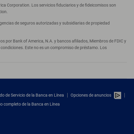
ca Corporation. Los servicios fiduciarios y de fideicomisos son
tion.
agencias de seguros autorizadas y subsidiarias de propiedad
ados por Bank of America, N.A. y bancos afiliados, Miembros de FDIC y
 y condiciones. Este no es un compromiso de préstamo. Los
do de Servicio de la Banca en Línea
Opciones de anuncios
tio completo de la Banca en Línea