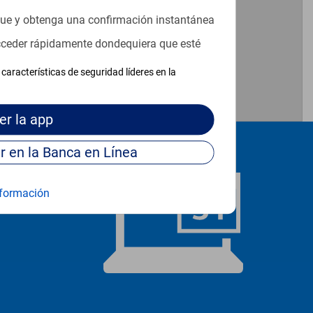
que y obtenga una confirmación instantánea
acceder rápidamente dondequiera que esté
características de seguridad líderes en la
er
la app
Continúe para entrar en la Banca en Línea
formación