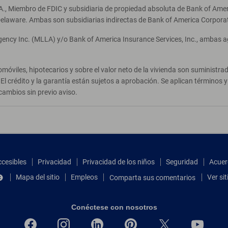
A., Miembro de FDIC y subsidiaria de propiedad absoluta de Bank of Ameri
elaware. Ambas son subsidiarias indirectas de Bank of America Corpora
Agency Inc. (MLLA) y/o Bank of America Insurance Services, Inc., ambas 
móviles, hipotecarios y sobre el valor neto de la vivienda son suministr
El crédito y la garantía están sujetos a aprobación. Se aplican términos
cambios sin previo aviso.
ccesibles
Privacidad
Privacidad de los niños
Seguridad
Acuer
Mapa del sitio
Empleos
Ver si
Comparta sus comentarios
Conéctese con nosotros