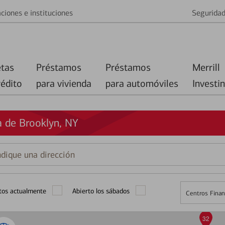
ciones e instituciones
Segurida
etas
Préstamos
Préstamos
Merrill
rédito
para vivienda
para automóviles
Investi
a de Brooklyn, NY
que
ción
tos actualmente
Abierto los sábados
Centros Finan
32