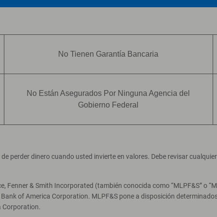
No Tienen Garantía Bancaria
No Están Asegurados Por Ninguna Agencia del
Gobierno Federal
ad de perder dinero cuando usted invierte en valores. Debe revisar cualqui
ce, Fenner & Smith Incorporated (también conocida como “MLPF&S” o “Merr
e Bank of America Corporation. MLPF&S pone a disposición determinados 
 Corporation.