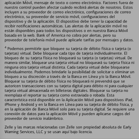
aplicación Móvil, mensaje de texto o correo electrónico. Factores fuera de
nuestro control pueden afectar cuándo recibirá alertas de nosotros. Estos
incluyen a su proveedor de correo electrónico, configuraciones de correo
electrónico, su proveedor de servicio móvil, configuraciones del
dispositivo y de la aplicación. El dispositivo debe tener la capacidad de
recibir notificaciones automáticas. Las alertas de la aplicación móvil no
están disponibles para todos los dispositivos o en nuestra Banca Móvil
basada en la web. Bank of America no cobra por alertas, pero su
proveedor de telefonía móvil puede aplicarle tarifas por mensajes y datos.
4
Podemos permitirle que bloquee su tarjeta de débito física o tarjeta (o
tarjetas) virtual. Debe bloquear cada tipo de tarjeta individualmente. El
bloqueo de su tarjeta física no bloqueará su tarjeta (o tarjetas) virtual. De
manera similar, bloquear una tarjeta virtual no bloqueará su tarjeta física ni
ninguna otra tarjeta virtual distinta. Cada tarjeta virtual debe bloquearse
individualmente. Podemos brindarle la posibilidad de solicitar o eliminar un
bloqueo a su discreción a través de la Banca en Línea y/o la Banca Móvil.
Bloquear su tarjeta de débito física no bloqueará ni prevendrá que se
autoricen transacciones con su tarjeta digital para débito ni para cualquier
tarjeta virtual almacenada en billeteras digitales. Bloquear su tarjeta no
reemplaza el reportar su tarjeta como extraviada o robada. Esta
característica está disponible en la Aplicación Móvil para dispositivos iPad,
iPhone y Android y en la Banca en Línea para su tarjeta de débito física, y
en la aplicación de Banca Móvil solo para su tarjeta digital. Se requiere una
conexión de datos para la aplicación Móvil y pueden aplicarse cargos del
proveedor de servicio inalámbrico.
Zelle y las marcas relacionadas con Zelle son propiedad absoluta de Early
Warning Services, LLC y se usan aquí bajo licencia.