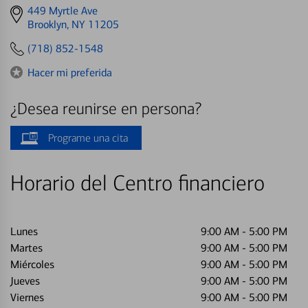
Get
449 Myrtle Ave
directions
Brooklyn, NY 11205
to
(718) 852-1548
Hacer mi preferida
¿Desea reunirse en persona?
Programe una cita
Horario del Centro financiero
Lunes
9:00 AM
-
5:00 PM
Martes
9:00 AM
-
5:00 PM
Miércoles
9:00 AM
-
5:00 PM
Jueves
9:00 AM
-
5:00 PM
Viernes
9:00 AM
-
5:00 PM