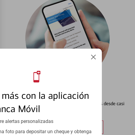
Configurar Alertas³
más con la aplicación
Vea cómo mantener el control de sus finanzas desde casi
anca Móvil
cualquier lugar.
re alertas personalizadas
Obtener más información
a foto para depositar un cheque y obtenga