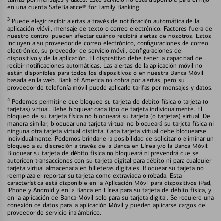
en una cuenta SafeBalance® for Family Banking.
3
Puede elegir recibir alertas a través de notificación automática de la
aplicación Móvil, mensaje de texto o correo electrónico. Factores fuera de
nuestro control pueden afectar cuándo recibirá alertas de nosotros. Estos
incluyen a su proveedor de correo electrónico, configuraciones de correo
electrónico, su proveedor de servicio móvil, configuraciones del
dispositivo y de la aplicación. El dispositivo debe tener la capacidad de
recibir notificaciones automáticas. Las alertas de la aplicación móvil no
están disponibles para todos los dispositivos o en nuestra Banca Móvil
basada en la web. Bank of America no cobra por alertas, pero su
proveedor de telefonía móvil puede aplicarle tarifas por mensajes y datos.
4
Podemos permitirle que bloquee su tarjeta de débito física o tarjeta (o
tarjetas) virtual. Debe bloquear cada tipo de tarjeta individualmente. El
bloqueo de su tarjeta física no bloqueará su tarjeta (o tarjetas) virtual. De
manera similar, bloquear una tarjeta virtual no bloqueará su tarjeta física ni
ninguna otra tarjeta virtual distinta. Cada tarjeta virtual debe bloquearse
individualmente. Podemos brindarle la posibilidad de solicitar o eliminar un
bloqueo a su discreción a través de la Banca en Línea y/o la Banca Móvil.
Bloquear su tarjeta de débito física no bloqueará ni prevendrá que se
autoricen transacciones con su tarjeta digital para débito ni para cualquier
tarjeta virtual almacenada en billeteras digitales. Bloquear su tarjeta no
reemplaza el reportar su tarjeta como extraviada o robada. Esta
característica está disponible en la Aplicación Móvil para dispositivos iPad,
iPhone y Android y en la Banca en Línea para su tarjeta de débito física, y
en la aplicación de Banca Móvil solo para su tarjeta digital. Se requiere una
conexión de datos para la aplicación Móvil y pueden aplicarse cargos del
proveedor de servicio inalámbrico.