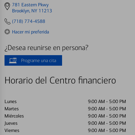
Get
781 Eastern Pkwy
directions
Brooklyn, NY 11213
to
(718) 774-4588
Hacer mi preferida
¿Desea reunirse en persona?
Programe una cita
Horario del Centro financiero
Lunes
9:00 AM
-
5:00 PM
Martes
9:00 AM
-
5:00 PM
Miércoles
9:00 AM
-
5:00 PM
Jueves
9:00 AM
-
5:00 PM
Viernes
9:00 AM
-
5:00 PM