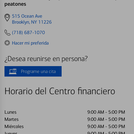
peatones
Get
515 Ocean Ave
directions
Brooklyn, NY 11226
to
(718) 687-1070
Hacer mi preferida
¿Desea reunirse en persona?
Programe una cita
Horario del Centro financiero
Lunes
9:00 AM
-
5:00 PM
Martes
9:00 AM
-
5:00 PM
Miércoles
9:00 AM
-
5:00 PM
Jueves
9:00 AM
-
5:00 PM