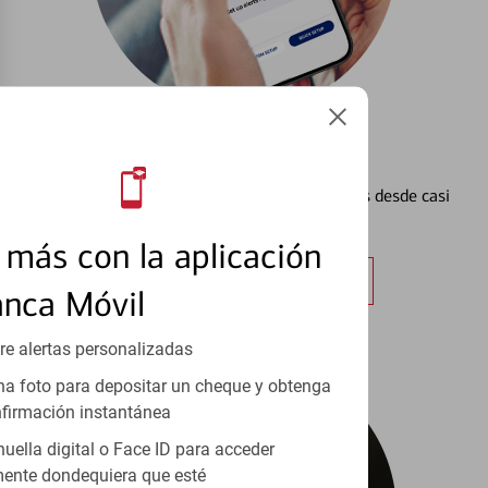
Configurar Alertas³
Vea cómo mantener el control de sus finanzas desde casi
cualquier lugar.
más con la aplicación
Obtener más información
anca Móvil
re alertas personalizadas
a foto para depositar un cheque y obtenga
firmación instantánea
huella digital o Face ID para acceder
ente dondequiera que esté