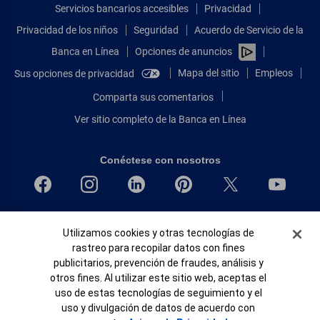
Servicios bancarios accesibles
Privacidad
Privacidad de los niños
Seguridad
Acuerdo de Servicio de la
Banca en Línea
Opciones de anuncios
Mapa del sitio
Empleos
Sus opciones de privacidad
Comparta sus comentarios
Ver sitio completo de la Banca en Línea
Conéctese con nosotros
Bank of America, N.A. Miembro de FDIC.
Banner de Cookies
Utilizamos cookies y otras tecnologías de
Igualdad de oportunidades en préstamos para viviendas
rastreo para recopilar datos con fines
© 2026 Bank of America Corporation.
publicitarios, prevención de fraudes, análisis y
Todos Los Derechos Reservados.
otros fines. Al utilizar este sitio web, aceptas el
Patente: patents.bankofamerica.com
uso de estas tecnologías de seguimiento y el
uso y divulgación de datos de acuerdo con