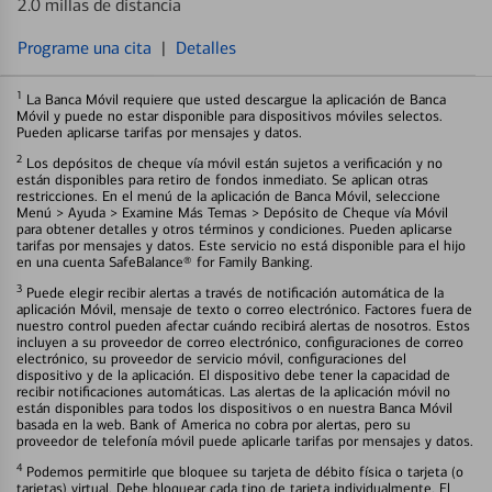
2.0 millas de distancia
Programe una cita
|
Detalles
1
La Banca Móvil requiere que usted descargue la aplicación de Banca
Móvil y puede no estar disponible para dispositivos móviles selectos.
Pueden aplicarse tarifas por mensajes y datos.
2
Los depósitos de cheque vía móvil están sujetos a verificación y no
están disponibles para retiro de fondos inmediato. Se aplican otras
restricciones. En el menú de la aplicación de Banca Móvil, seleccione
Menú > Ayuda > Examine Más Temas > Depósito de Cheque vía Móvil
para obtener detalles y otros términos y condiciones. Pueden aplicarse
tarifas por mensajes y datos. Este servicio no está disponible para el hijo
en una cuenta SafeBalance® for Family Banking.
3
Puede elegir recibir alertas a través de notificación automática de la
aplicación Móvil, mensaje de texto o correo electrónico. Factores fuera de
nuestro control pueden afectar cuándo recibirá alertas de nosotros. Estos
incluyen a su proveedor de correo electrónico, configuraciones de correo
electrónico, su proveedor de servicio móvil, configuraciones del
dispositivo y de la aplicación. El dispositivo debe tener la capacidad de
recibir notificaciones automáticas. Las alertas de la aplicación móvil no
están disponibles para todos los dispositivos o en nuestra Banca Móvil
basada en la web. Bank of America no cobra por alertas, pero su
proveedor de telefonía móvil puede aplicarle tarifas por mensajes y datos.
4
Podemos permitirle que bloquee su tarjeta de débito física o tarjeta (o
tarjetas) virtual. Debe bloquear cada tipo de tarjeta individualmente. El