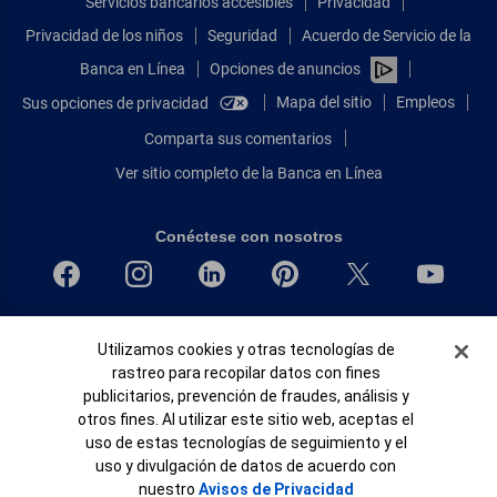
Servicios bancarios accesibles
Privacidad
Privacidad de los niños
Seguridad
Acuerdo de Servicio de la
Banca en Línea
Opciones de anuncios
Mapa del sitio
Empleos
Sus opciones de privacidad
Comparta sus comentarios
Ver sitio completo de la Banca en Línea
Conéctese con nosotros
Bank of America, N.A. Miembro de FDIC.
Banner de Cookies
Utilizamos cookies y otras tecnologías de
Igualdad de oportunidades en préstamos para viviendas
rastreo para recopilar datos con fines
© 2026 Bank of America Corporation.
publicitarios, prevención de fraudes, análisis y
Todos Los Derechos Reservados.
otros fines. Al utilizar este sitio web, aceptas el
Patente: patents.bankofamerica.com
uso de estas tecnologías de seguimiento y el
uso y divulgación de datos de acuerdo con
nuestro
Avisos de Privacidad