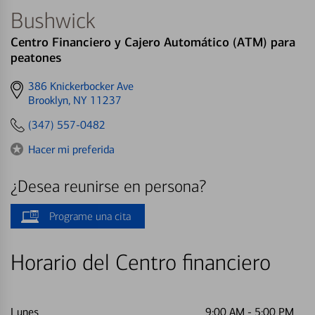
Bushwick
Centro Financiero y Cajero Automático (ATM) para
peatones
Get
386 Knickerbocker Ave
directions
Brooklyn, NY 11237
to
(347) 557-0482
Hacer mi preferida
¿Desea reunirse en persona?
Programe una cita
Horario del Centro financiero
Lunes
9:00 AM
-
5:00 PM